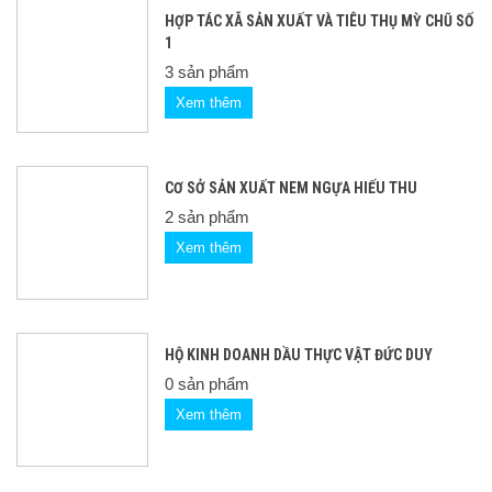
HỢP TÁC XÃ SẢN XUẤT VÀ TIÊU THỤ MỲ CHŨ SỐ
1
3 sản phẩm
Xem thêm
CƠ SỞ SẢN XUẤT NEM NGỰA HIẾU THU
2 sản phẩm
Xem thêm
HỘ KINH DOANH DẦU THỰC VẬT ĐỨC DUY
0 sản phẩm
Xem thêm