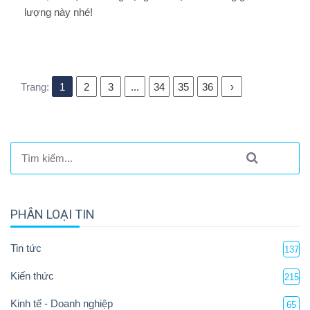
lượng này nhé!
Trang:
1
2
3
...
34
35
36
›
PHÂN LOẠI TIN
Tin tức
137
Kiến thức
215
Kinh tế - Doanh nghiệp
65