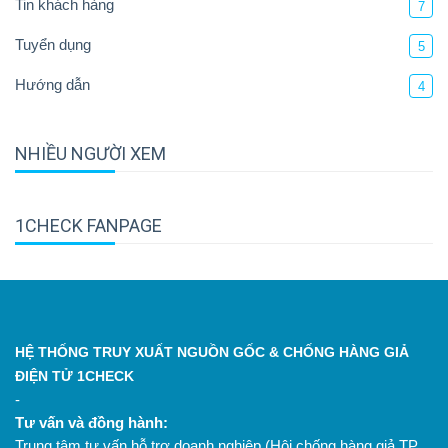
Tin khách hàng
7
Tuyển dụng
5
Hướng dẫn
4
NHIỀU NGƯỜI XEM
1CHECK FANPAGE
HỆ THỐNG TRUY XUẤT NGUỒN GỐC & CHỐNG HÀNG GIẢ
ĐIỆN TỬ 1CHECK
-
Tư vấn và đồng hành:
Trung tâm tư vấn hỗ trợ doanh nghiệp (Hội chống hàng giả TP