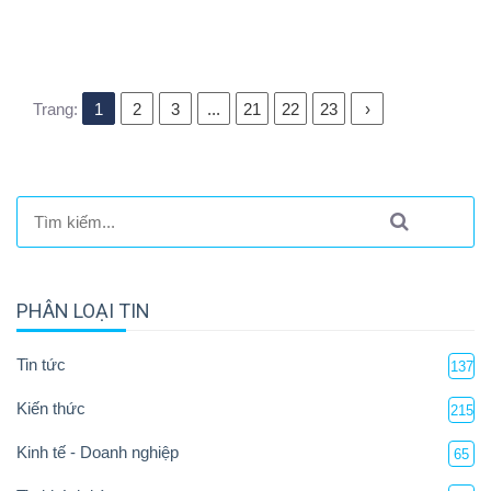
Trang:
1
2
3
...
21
22
23
›
PHÂN LOẠI TIN
Tin tức
137
Kiến thức
215
Kinh tế - Doanh nghiệp
65