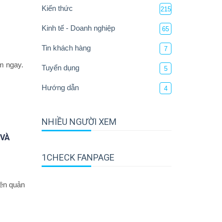
Kiến thức
215
Kinh tế - Doanh nghiệp
65
Tin khách hàng
7
m ngay.
Tuyển dụng
5
Hướng dẫn
4
NHIỀU NGƯỜI XEM
 VÀ
1CHECK FANPAGE
ên quản