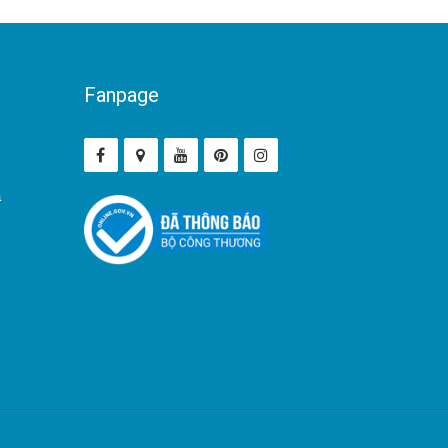
Fanpage
ả