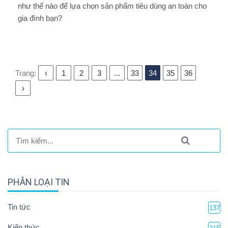
như thế nào để lựa chọn sản phẩm tiêu dùng an toàn cho
gia đình bạn?
Trang:
‹
1
2
3
...
33
34
35
36
›
PHÂN LOẠI TIN
Tin tức
137
Kiến thức