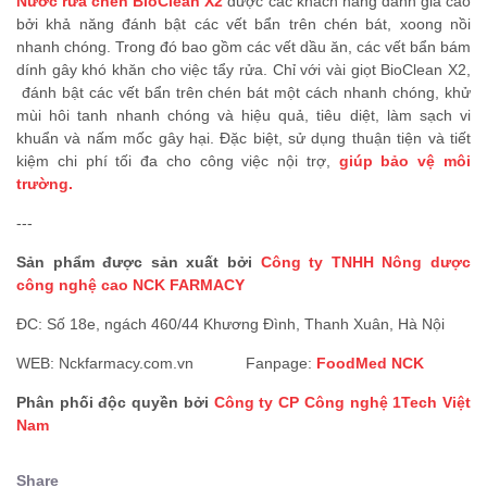
Nước rửa chén BioClean X2
được các khách hàng đánh giá cao
bởi khả năng đánh bật các vết bẩn trên chén bát, xoong nồi
nhanh chóng. Trong đó bao gồm các vết dầu ăn, các vết bẩn bám
dính gây khó khăn cho việc tẩy rửa. Chỉ với vài giọt BioClean X2,
đánh bật các vết bẩn trên chén bát một cách nhanh chóng, khử
mùi hôi tanh nhanh chóng và hiệu quả, tiêu diệt, làm sạch vi
khuẩn và nấm mốc gây hại. Đặc biệt, sử dụng thuận tiện và tiết
kiệm chi phí tối đa cho công việc nội trợ,
giúp bảo vệ môi
trường.
---
Sản phẩm được sản xuất bởi
Công ty TNHH Nông dược
công nghệ cao NCK FARMACY
ĐC: Số 18e, ngách 460/44 Khương Đình, Thanh Xuân, Hà Nội
WEB: Nckfarmacy.com.vn Fanpage:
FoodMed NCK
Phân phối độc quyền bởi
C
ông ty CP Công nghệ 1Tech
Việt
Nam
Share