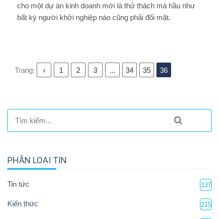
cho một dự án kinh doanh mới là thử thách mà hầu như
bất kỳ người khởi nghiệp nào cũng phải đối mặt.
Trang:
‹
1
2
3
...
34
35
36
PHÂN LOẠI TIN
Tin tức
137
Kiến thức
215