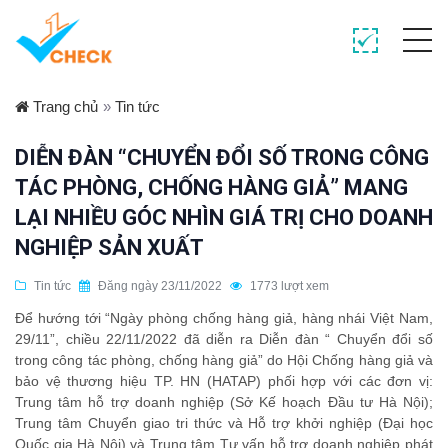
Trang chủ
»
Tin tức
DIỄN ĐÀN “CHUYỂN ĐỔI SỐ TRONG CÔNG
TÁC PHÒNG, CHỐNG HÀNG GIẢ” MANG
LẠI NHIỀU GÓC NHÌN GIÁ TRỊ CHO DOANH
NGHIỆP SẢN XUẤT
Tin tức
Đăng ngày 23/11/2022
1773 lượt xem
Để hướng tới “Ngày phòng chống hàng giả, hàng nhái Việt Nam,
29/11”, chiều 22/11/2022 đã diễn ra Diễn đàn “ Chuyển đổi số
trong công tác phòng, chống hàng giả” do Hội Chống hàng giả và
bảo vệ thương hiệu TP. HN (HATAP) phối hợp với các đơn vị:
Trung tâm hỗ trợ doanh nghiệp (Sở Kế hoạch Đầu tư Hà Nội);
Trung tâm Chuyển giao tri thức và Hỗ trợ khởi nghiệp (Đại học
Quốc gia Hà Nội) và Trung tâm Tư vấn hỗ trợ doanh nghiệp phát