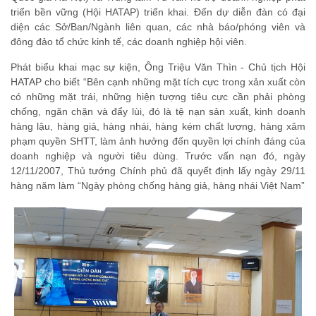
triển bền vững (Hội HATAP) triển khai. Đến dự diễn đàn có đại
diện các Sở/Ban/Ngành liên quan, các nhà báo/phóng viên và
đông đảo tổ chức kinh tế, các doanh nghiệp hội viên.
Phát biểu khai mạc sự kiện, Ông Triệu Văn Thìn - Chủ tịch Hội
HATAP cho biết “Bên cạnh những mặt tích cực trong xản xuất còn
có những mặt trái, những hiện tượng tiêu cực cần phải phòng
chống, ngăn chặn và đẩy lùi, đó là tệ nạn sản xuất, kinh doanh
hàng lậu, hàng giả, hàng nhái, hàng kém chất lượng, hàng xâm
phạm quyền SHTT, làm ảnh hưởng đến quyền lợi chính đáng của
doanh nghiệp và người tiêu dùng. Trước vấn nạn đó, ngày
12/11/2007, Thủ tướng Chính phủ đã quyết định lấy ngày 29/11
hàng năm làm “Ngày phòng chống hàng giả, hàng nhái Việt Nam”