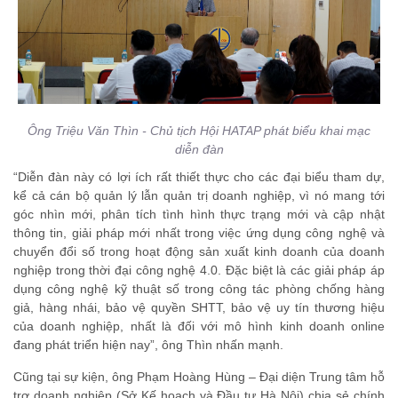
Ông Triệu Văn Thìn - Chủ tịch Hội HATAP phát biểu khai mạc
diễn đàn
“Diễn đàn này có lợi ích rất thiết thực cho các đại biểu tham dự,
kể cả cán bộ quản lý lẫn quản trị doanh nghiệp, vì nó mang tới
góc nhìn mới, phân tích tình hình thực trạng mới và cập nhật
thông tin, giải pháp mới nhất trong việc ứng dụng công nghệ và
chuyển đổi số trong hoạt động sản xuất kinh doanh của doanh
nghiệp trong thời đại công nghệ 4.0. Đặc biệt là các giải pháp áp
dụng công nghệ kỹ thuật số trong công tác phòng chống hàng
giả, hàng nhái, bảo vệ quyền SHTT, bảo vệ uy tín thương hiệu
của doanh nghiệp, nhất là đối với mô hình kinh doanh online
đang phát triển hiện nay”, ông Thìn nhấn mạnh.
Cũng tại sự kiện, ông Phạm Hoàng Hùng – Đại diện Trung tâm hỗ
trợ doanh nghiệp (Sở Kế hoạch và Đầu tư Hà Nội) chia sẻ chính