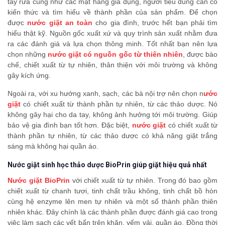
tẩy rửa cũng như các mặt hàng gia dụng, người tiêu dùng cần có
kiến thức và tìm hiểu về thành phần của sản phẩm. Để chọn
được
nước giặt an toàn
cho gia đình, trước hết bạn phải tìm
hiểu thật kỹ. Nguồn gốc xuất xứ và quy trình sản xuất nhằm đưa
ra các đánh giá và lựa chọn thông minh. Tốt nhất bạn nên lựa
chọn những
nước giặt có nguồn gốc từ thiên nhiên
, được bào
chế, chiết xuất từ tự nhiên, thân thiện với môi trường và không
gây kích ứng.
Ngoài ra, với xu hướng xanh, sạch, các bà nội trợ nên chọn n
ước
giặt
có chiết xuất từ thành phần tự nhiên, từ các thảo dược. Nó
không gây hại cho da tay, không ảnh hưởng tới môi trường. Giúp
bảo vệ gia đình bạn tốt hơn. Đặc biệt,
nước giặt
có chiết xuất từ
thành phần tự nhiên, từ các thảo dược có khả năng giặt trắng
sáng mà không hại quần áo.
Nước giặt sinh học thảo dược BioPrin giúp giặt hiệu quả nhất
Nước giặt BioPrin
với chiết xuất từ tự nhiên. Trong đó bao gồm
chiết xuất từ chanh tươi, tinh chất trầu không, tinh chất bồ hòn
cùng hệ enzyme lên men tự nhiên và một số thành phần thiên
nhiên khác. Đây chính là các thành phần được đánh giá cao trong
việc làm sạch các vết bẩn trên khăn, yếm vải, quần áo. Đồng thời