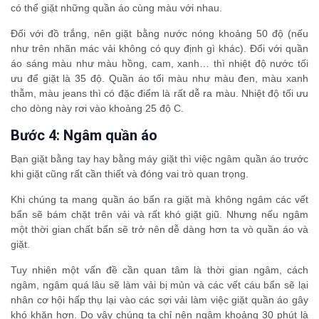
có thể giặt những quần áo cùng màu với nhau.
Đối với đồ trắng, nên giặt bằng nước nóng khoảng 50 độ (nếu
như trên nhãn mác vải không có quy định gì khác). Đối với quần
áo sáng màu như màu hồng, cam, xanh… thì nhiệt độ nước tối
ưu để giặt là 35 độ. Quần áo tối màu như màu đen, màu xanh
thẫm, màu jeans thì có đặc điểm là rất dễ ra màu. Nhiệt độ tối ưu
cho dòng này rơi vào khoảng 25 độ C.
Bước 4: Ngâm quần áo
Bạn giặt bằng tay hay bằng máy giặt thì việc ngâm quần áo trước
khi giặt cũng rất cần thiết và đóng vai trò quan trọng.
Khi chúng ta mang quần áo bẩn ra giặt mà không ngâm các vết
bẩn sẽ bám chặt trên vải và rất khó giặt giũ. Nhưng nếu ngâm
một thời gian chất bẩn sẽ trở nên dễ dàng hơn ta vò quần áo và
giặt.
Tuy nhiên một vấn đề cần quan tâm là thời gian ngâm, cách
ngâm, ngâm quá lâu sẽ làm vải bị mủn và các vết cáu bẩn sẽ lại
nhân cơ hội hấp thụ lại vào các sợi vải làm việc giặt quần áo gây
khó khăn hơn. Do vậy chúng ta chỉ nên ngâm khoảng 30 phút là