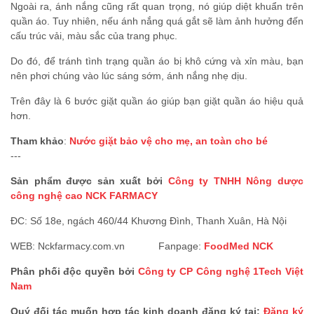
Ngoài ra, ánh nắng cũng rất quan trọng, nó giúp diệt khuẩn trên
quần áo. Tuy nhiên, nếu ánh nắng quá gắt sẽ làm ảnh hưởng đến
cấu trúc vải, màu sắc của trang phục.
Do đó, để tránh tình trạng quần áo bị khô cứng và xỉn màu, bạn
nên phơi chúng vào lúc sáng sớm, ánh nắng nhẹ dịu.
Trên đây là 6 bước giặt quần áo giúp bạn giặt quần áo hiệu quả
hơn.
Tham khảo
:
Nước giặt bảo vệ cho mẹ, an toàn cho bé
---
Sản phẩm được sản xuất bởi
Công ty TNHH Nông dược
công nghệ cao NCK FARMACY
ĐC: Số 18e, ngách 460/44 Khương Đình, Thanh Xuân, Hà Nội
WEB: Nckfarmacy.com.vn Fanpage:
FoodMed NCK
Phân phối độc quyền bởi
C
ông ty CP Công nghệ 1Tech Việt
Nam
Quý đối tác muốn hợp tác kinh doanh đăng ký tại:
Đăng ký