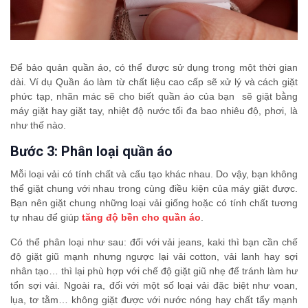
Để bảo quản quần áo, có thể được sử dụng trong một thời gian
dài. Ví dụ Quần áo làm từ chất liệu cao cấp sẽ xử lý và cách giặt
phức tạp, nhãn mác sẽ cho biết quần áo của bạn sẽ giặt bằng
máy giặt hay giặt tay, nhiệt độ nước tối đa bao nhiêu độ, phơi, là
như thế nào.
Bước 3: Phân loại quần áo
Mỗi loại vải có tính chất và cấu tạo khác nhau. Do vậy, bạn không
thể giặt chung với nhau trong cùng điều kiện của máy giặt được.
Bạn nên giặt chung những loại vải giống hoặc có tính chất tương
tự nhau để giúp
tăng độ bền cho quần áo
.
Có thể phân loại như sau: đối với vải jeans, kaki thì bạn cần chế
độ giặt giũ mạnh nhưng ngược lại vải cotton, vải lanh hay sợi
nhân tạo… thì lại phù hợp với chế độ giặt giũ nhẹ để tránh làm hư
tổn sợi vải. Ngoài ra, đối với một số loại vải đặc biệt như voan,
lụa, tơ tằm… không giặt được với nước nóng hay chất tẩy mạnh