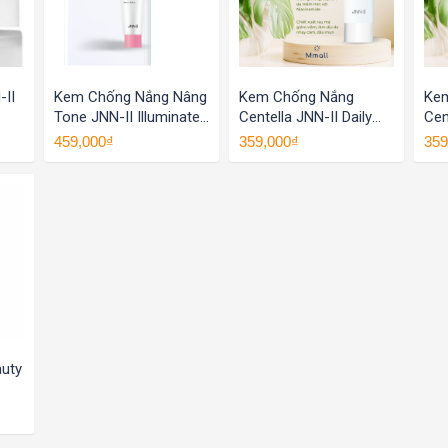
-II
Kem Chống Nắng Nâng
Kem Chống Nắng
Ke
Tone JNN-II Illuminate
Centella JNN-II Daily
Cen
Tone Up Cream Hàn
Velvet Sun Cream
Vel
459,000₫
359,000₫
359
Quốc
auty