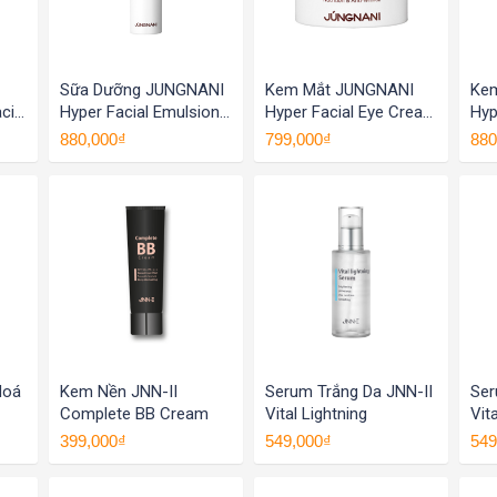
Sữa Dưỡng JUNGNANI
Kem Mắt JUNGNANI
Ke
cial
Hyper Facial Emulsion
Hyper Facial Eye Cream
Hyp
ắng
Dưỡng Ẩm Phục Hồi Da
Dưỡng Mắt Giảm Thâm
Cr
880,000₫
799,000₫
880
, Da
Dưỡng Trắng Da Và
Mắt Tan Bọng Chống
ảm
Chống Lão Hóa Hàn
Lão Hóa Hàn Quốc
Quốc 120ML
30ml
Hoá
Kem Nền JNN-II
Serum Trắng Da JNN-II
Ser
Complete BB Cream
Vital Lightning
Vit
399,000₫
549,000₫
549