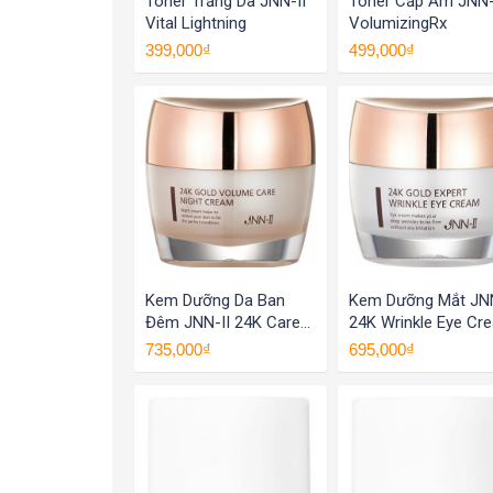
Toner Trắng Da JNN-II
Toner Cấp Ẩm JNN-
Vital Lightning
VolumizingRx
399,000₫
499,000₫
Kem Dưỡng Da Ban
Kem Dưỡng Mắt JNN
Đêm JNN-II 24K Care
24K Wrinkle Eye Cr
Night Cream
735,000₫
695,000₫