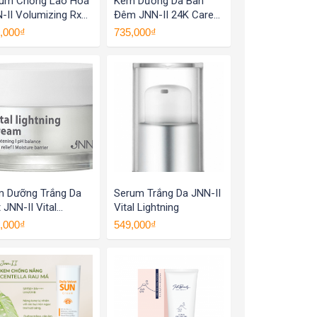
um Chống Lão Hoá
Kem Dưỡng Da Ban
-II Volumizing Rx
Đêm JNN-II 24K Care
rum
Night Cream
,000₫
735,000₫
 Dưỡng Trắng Da
Serum Trắng Da JNN-II
 JNN-II Vital
Vital Lightning
htning Cream
,000₫
549,000₫