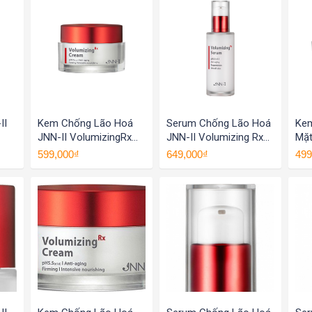
II
Kem Chống Lão Hoá
Serum Chống Lão Hoá
Kem
JNN-II VolumizingRx
JNN-II Volumizing Rx
Mặt
Anti-Aging Cream
Serum
Lig
599,000₫
649,000₫
499