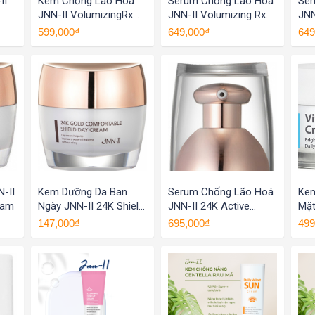
II
Kem Chống Lão Hoá
Serum Chống Lão Hoá
Ser
JNN-II VolumizingRx
JNN-II Volumizing Rx
JNN
Anti-Aging Cream
Serum
Se
599,000₫
649,000₫
649
-II
Kem Dưỡng Da Ban
Serum Chống Lão Hoá
Kem
eam
Ngày JNN-II 24K Shield
JNN-II 24K Active
Mặt
Day Cream
Serum
Lig
147,000₫
695,000₫
499