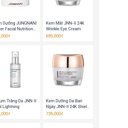
m Dưỡng JUNGNANI
Kem Mắt JNN-II 24K
er Facial Nutrition
Wrinkle Eye Cream
eam
,000₫
695,000₫
um Trắng Da JNN-II
Kem Dưỡng Da Ban
al Lightning
Ngày JNN-II 24K Shield
Day Cream
,000₫
735,000₫