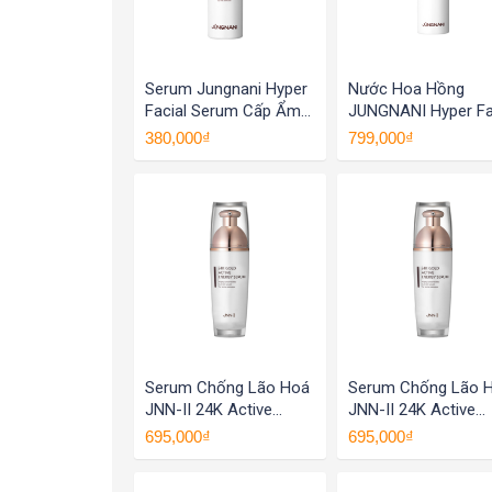
Serum Jungnani Hyper
Nước Hoa Hồng
Facial Serum Cấp Ẩm
JUNGNANI Hyper Fa
Phục Hồi Da Trắng Da
Toner Dưỡng Ẩm Tr
380,000₫
799,000₫
Giảm Sạm Nám Hàn
Da Cho Da Dầu Mụn
Quốc 45ml
Khô Và Da Nhạy C
120ML
Serum Chống Lão Hoá
Serum Chống Lão 
JNN-II 24K Active
JNN-II 24K Active
Serum
Serum
695,000₫
695,000₫