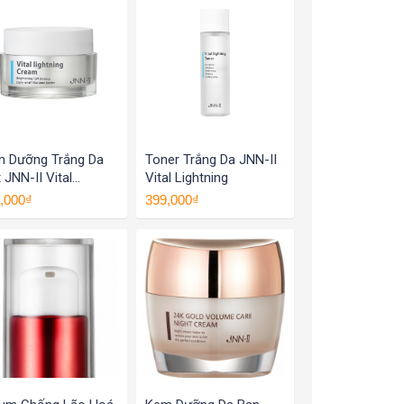
 Dưỡng Trắng Da
Toner Trắng Da JNN-II
 JNN-II Vital
Vital Lightning
htning Cream
,000₫
399,000₫