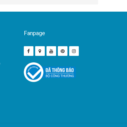
Fanpage
ả