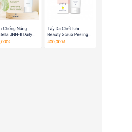
m Chống Nắng
Tẩy Da Chết Ichi
tella JNN-II Daily
Beauty Scrub Peeling
vet Sun Cream
Gel
,000₫
400,000₫