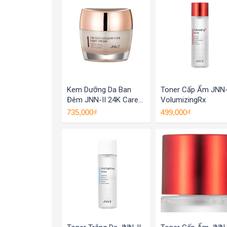
Kem Dưỡng Da Ban
Toner Cấp Ẩm JNN-
Đêm JNN-II 24K Care
VolumizingRx
Night Cream
735,000₫
499,000₫