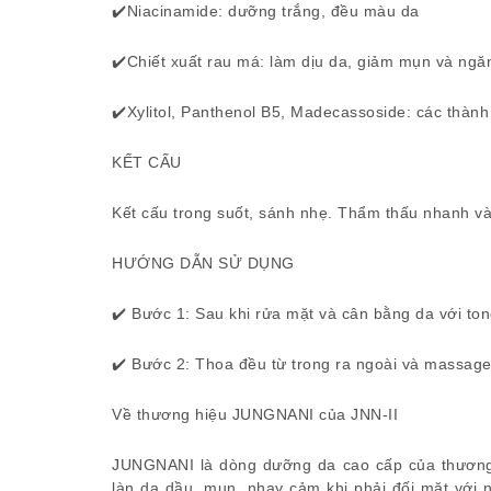
✔️Niacinamide: dưỡng trắng, đều màu da
✔️Chiết xuất rau má: làm dịu da, giảm mụn và n
✔️Xylitol, Panthenol B5, Madecassoside: các thành
KẾT CẤU
Kết cấu trong suốt, sánh nhẹ. Thẩm thấu nhanh và
HƯỚNG DẪN SỬ DỤNG
✔️ Bước 1: Sau khi rửa mặt và cân bằng da với to
✔️ Bước 2: Thoa đều từ trong ra ngoài và massage
Về thương hiệu JUNGNANI của JNN-II
JUNGNANI là dòng dưỡng da cao cấp của thương 
làn da dầu, mụn, nhạy cảm khi phải đối mặt với 