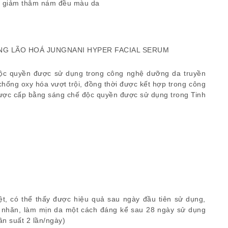
òn giảm thâm nám đều màu da
G LÃO HOÁ JUNGNANI HYPER FACIAL SERUM
 độc quyền được sử dụng trong công nghệ dưỡng da truyền
hống oxy hóa vượt trội, đồng thời được kết hợp trong công
ược cấp bằng sáng chế độc quyền được sử dụng trong Tinh
 rệt, có thể thấy được hiệu quả sau ngày đầu tiên sử dụng,
h nhăn, làm mịn da một cách đáng kể sau 28 ngày sử dụng
n suất 2 lần/ngày)