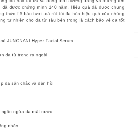
ống lão hóa tối ưu và đồng thời dưỡng trắng và dưỡng ẩm
ine đã được chứng minh 140 năm. Hiệu quả đã được chứng
 thức Tế bào tươi -cà rốt tối đa hóa hiệu quả của những
g tự nhiên cho da từ sâu bên trong là cách bảo vệ da tốt
oá JUNGNANI Hyper Facial Serum
n da từ trong ra ngoài
iúp da săn chắc và đàn hồi
à ngăn ngừa da mất nước
hống nhăn