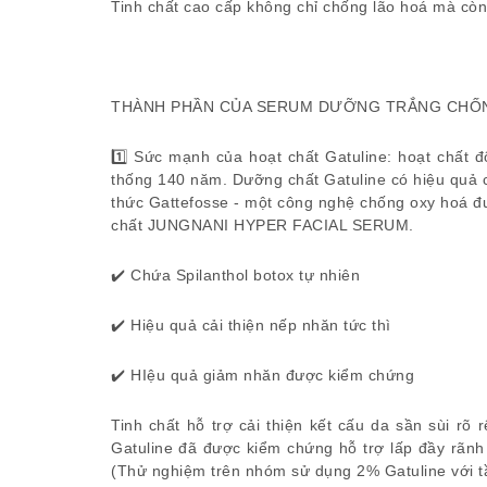
Tinh chất cao cấp không chỉ chống lão hoá mà c
THÀNH PHẦN CỦA SERUM DƯỠNG TRẮNG CHỐN
1️⃣ Sức mạnh của hoạt chất Gatuline: hoạt chất
thống 140 năm. Dưỡng chất Gatuline có hiệu quả c
thức Gattefosse - một công nghệ chống oxy hoá đ
chất JUNGNANI HYPER FACIAL SERUM.
✔️ Chứa Spilanthol botox tự nhiên
✔️ Hiệu quả cải thiện nếp nhăn tức thì
✔️ HIệu quả giảm nhăn được kiểm chứng
Tinh chất hỗ trợ cải thiện kết cấu da sần sùi rõ
Gatuline đã được kiểm chứng hỗ trợ lấp đầy rãn
(Thử nghiệm trên nhóm sử dụng 2% Gatuline với tầ