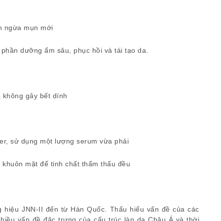
găn ngừa mụn mới
 phần dưỡng ẩm sâu, phục hồi và tái tạo da.
 không gây bết dính
ner, sử dụng một lượng serum vừa phải
 khuôn mặt để tinh chất thẩm thấu đều
hiệu JNN-II đến từ Hàn Quốc. Thấu hiểu vấn đề của các
nhiều vấn đề đặc trưng của cấu trúc làn da Châu Á và thời