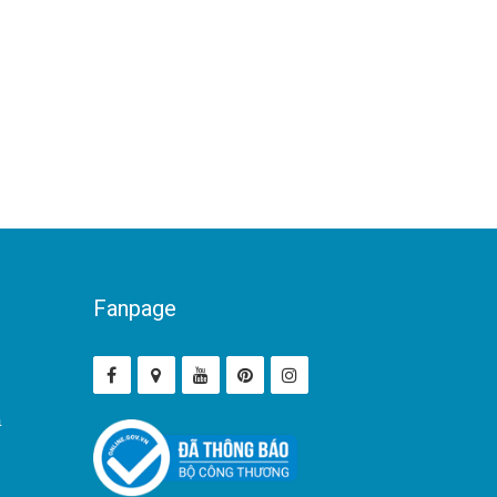
Fanpage
ả