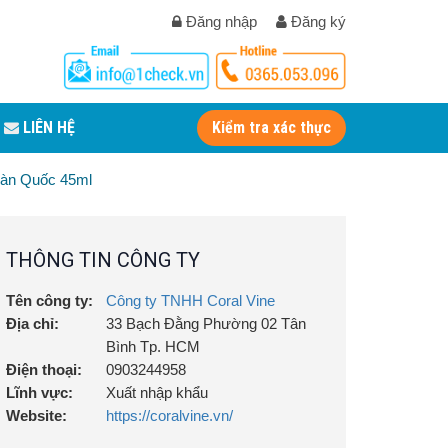
Đăng nhập
Đăng ký
LIÊN HỆ
Kiểm tra xác thực
Hàn Quốc 45ml
THÔNG TIN CÔNG TY
Tên công ty:
Công ty TNHH Coral Vine
Địa chỉ:
33 Bạch Đằng Phường 02 Tân
Bình Tp. HCM
Điện thoại:
0903244958
Lĩnh vực:
Xuất nhập khẩu
Website:
https://coralvine.vn/