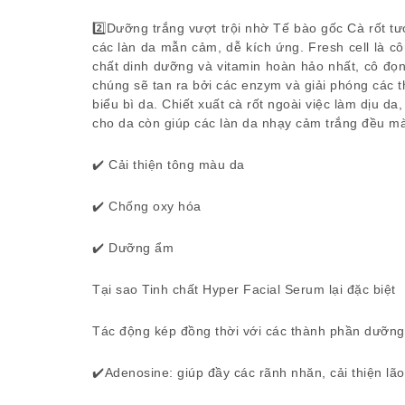
2️⃣Dưỡng trắng vượt trội nhờ Tế bào gốc Cà rốt tư
các làn da mẫn cảm, dễ kích ứng. Fresh cell là c
chất dinh dưỡng và vitamin hoàn hảo nhất, cô đọng
chúng sẽ tan ra bởi các enzym và giải phóng các 
biểu bì da. Chiết xuất cà rốt ngoài việc làm dịu d
cho da còn giúp các làn da nhạy cảm trắng đều mà
✔️ Cải thiện tông màu da
✔️ Chống oxy hóa
✔️ Dưỡng ẩm
Tại sao Tinh chất Hyper Facial Serum lại đặc biệt
Tác động kép đồng thời với các thành phần dưỡng
✔️Adenosine: giúp đầy các rãnh nhăn, cải thiện lã