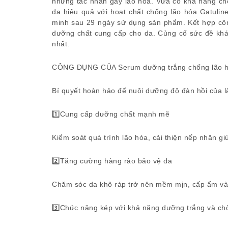
những tác nhân gây lão hóa. Vừa có khả năng ch
da hiệu quả với hoạt chất chống lão hóa Gatul
minh sau 29 ngày sử dụng sản phẩm. Kết hợp công
dưỡng chất cung cấp cho da. Củng cố sức đề khán
nhất.
CÔNG DỤNG CỦA Serum dưỡng trắng chống lão h
Bí quyết hoàn hảo để nuôi dưỡng độ đàn hồi của là
1️⃣Cung cấp dưỡng chất mạnh mẽ
Kiểm soát quá trình lão hóa, cải thiện nếp nhăn g
2️⃣Tăng cường hàng rào bảo vệ da
Chăm sóc da khô ráp trở nên mềm mịn, cấp ẩm v
3️⃣Chức năng kép với khả năng dưỡng trắng và c