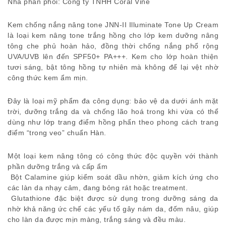
Nhà phân phối: Công ty TNHH Coral Vine
Kem chống nắng nâng tone JNN-II Illuminate Tone Up Cream
là loại kem nâng tone trắng hồng cho lớp kem dưỡng nâng
tông che phủ hoàn hảo, đồng thời chống nắng phổ rộng
UVA/UVB lên đến SPF50+ PA+++. Kem cho lớp hoàn thiện
tươi sáng, bật tông hồng tự nhiên mà không để lại vệt nhờ
công thức kem ẩm mịn.
Đây là loại mỹ phẩm đa công dụng: bảo vệ da dưới ánh mặt
trời, dưỡng trắng da và chống lão hoá trong khi vừa có thể
dùng như lớp trang điểm hồng phấn theo phong cách trang
điểm “trong veo” chuẩn Hàn.
Một loại kem nâng tông có công thức độc quyền với thành
phần dưỡng trắng và cấp ẩm
Bột Calamine giúp kiểm soát dầu nhờn, giảm kích ứng cho
các làn da nhạy cảm, đang bỏng rát hoặc treatment.
Glutathione đặc biệt được sử dụng trong dưỡng sáng da
nhờ khả năng ức chế các yếu tố gây nám da, đốm nâu, giúp
cho làn da được mịn màng, trắng sáng và đều màu.