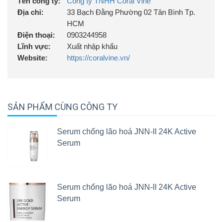
Tên công ty:
Công ty TNHH Coral Vine
Địa chỉ:
33 Bạch Đằng Phường 02 Tân Bình Tp.
HCM
Điện thoại:
0903244958
Lĩnh vực:
Xuất nhập khẩu
Website:
https://coralvine.vn/
SẢN PHẨM CÙNG CÔNG TY
Serum chống lão hoá JNN-II 24K Active
Serum
Serum chống lão hoá JNN-II 24K Active
Serum