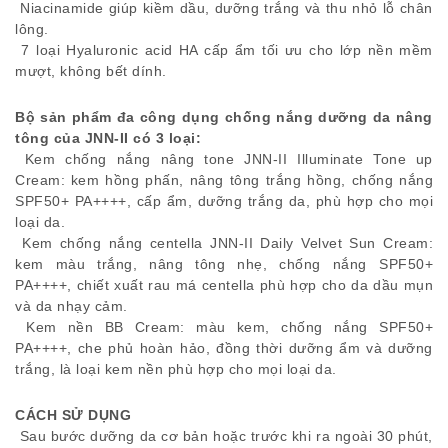
Niacinamide giúp kiềm dầu, dưỡng trắng và thu nhỏ lỗ chân
lông.
7 loại Hyaluronic acid HA cấp ẩm tối ưu cho lớp nền mềm
mượt, không bết dính.
Bộ sản phẩm đa công dụng chống nắng dưỡng da nâng
tông của JNN-II có 3 loại:
Kem chống nắng nâng tone JNN-II Illuminate Tone up
Cream: kem hồng phấn, nâng tông trắng hồng, chống nắng
SPF50+ PA++++, cấp ẩm, dưỡng trắng da, phù hợp cho mọi
loại da.
Kem chống nắng centella JNN-II Daily Velvet Sun Cream:
kem màu trắng, nâng tông nhẹ, chống nắng SPF50+
PA++++, chiết xuất rau má centella phù hợp cho da dầu mụn
và da nhạy cảm.
Kem nền BB Cream: màu kem, chống nắng SPF50+
PA++++, che phủ hoàn hảo, đồng thời dưỡng ẩm và dưỡng
trắng, là loại kem nền phù hợp cho mọi loại da.
CÁCH SỬ DỤNG
Sau bước dưỡng da cơ bản hoặc trước khi ra ngoài 30 phút,