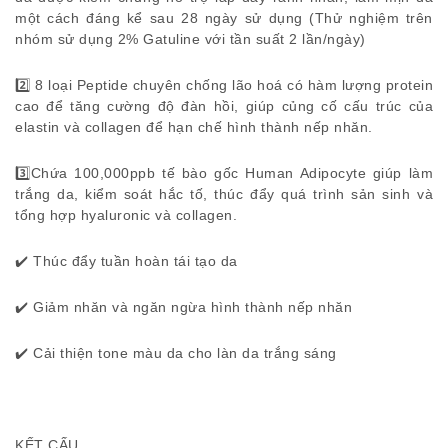
một cách đáng kể sau 28 ngày sử dụng (Thử nghiệm trên
nhóm sử dụng 2% Gatuline với tần suất 2 lần/ngày)
2️⃣ 8 loại Peptide chuyên chống lão hoá có hàm lượng protein
cao để tăng cường độ đàn hồi, giúp củng cố cấu trúc của
elastin và collagen để hạn chế hình thành nếp nhăn.
3️⃣Chứa 100,000ppb tế bào gốc Human Adipocyte giúp làm
trắng da, kiểm soát hắc tố, thúc đẩy quá trình sản sinh và
tổng hợp hyaluronic và collagen.
✔️ Thúc đẩy tuần hoàn tái tạo da
✔️ Giảm nhăn và ngăn ngừa hình thành nếp nhăn
✔️ Cải thiện tone màu da cho làn da trắng sáng
KẾT CẤU