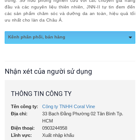
trong. Sở hữu phòng nghiên cứu với các chuyên gia hàng
đầu và các nguyên liệu thiên nhiên, JNN-II tự tin đem đến
các sản phẩm chăm sóc và dưỡng da an toàn, hiệu quả tối
ưu nhất cho làn da Châu Á.
Kênh phân phối, bán hàng
https://shopee.vn/Serum-ch%E1%BB%91ng-
l%C3%A3o-ho%C3%A1-JNN-II-Volumizing-Rx-
Serum-tinh-ch%E1%BA%A5t-
Nhận xét của người sử dụng
Shopee:
d%C6%B0%E1%BB%A1ng-%E1%BA%A9m-
tr%E1%BA%BB-ho%C3%A1-da-H%C3%A0n-
Qu%E1%BB%91c-50ml-jnn2.vn-
THÔNG TIN CÔNG TY
i.1011125560.14399109646?
Tên công ty:
Công ty TNHH Coral Vine
Địa chỉ:
33 Bạch Đằng Phường 02 Tân Bình Tp.
HCM
Điện thoại:
0903244958
Lĩnh vực:
Xuất nhập khẩu