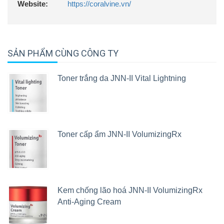
Website:
https://coralvine.vn/
SẢN PHẨM CÙNG CÔNG TY
Toner trắng da JNN-II Vital Lightning
Toner cấp ẩm JNN-II VolumizingRx
Kem chống lão hoá JNN-II VolumizingRx
Anti-Aging Cream