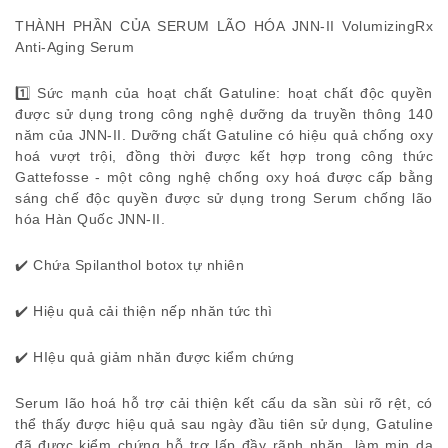
THÀNH PHẦN CỦA SERUM LÃO HÓA JNN-II VolumizingRx
Anti-Aging Serum
1️⃣ Sức mạnh của hoạt chất Gatuline: hoạt chất độc quyền
được sử dụng trong công nghệ dưỡng da truyền thông 140
năm của JNN-II. Dưỡng chất Gatuline có hiệu quả chống oxy
hoá vượt trội, đồng thời được kết hợp trong công thức
Gattefosse - một công nghệ chống oxy hoá được cấp bằng
sáng chế độc quyền được sử dụng trong Serum chống lão
hóa Hàn Quốc JNN-II.
✔️ Chứa Spilanthol botox tự nhiên
✔️ Hiệu quả cải thiện nếp nhăn tức thì
✔️ HIệu quả giảm nhăn được kiểm chứng
Serum lão hoá hỗ trợ cải thiện kết cấu da sần sùi rõ rệt, có
thể thấy được hiệu quả sau ngày đầu tiên sử dụng, Gatuline
đã được kiểm chứng hỗ trợ lấp đầy rãnh nhăn, làm mịn da