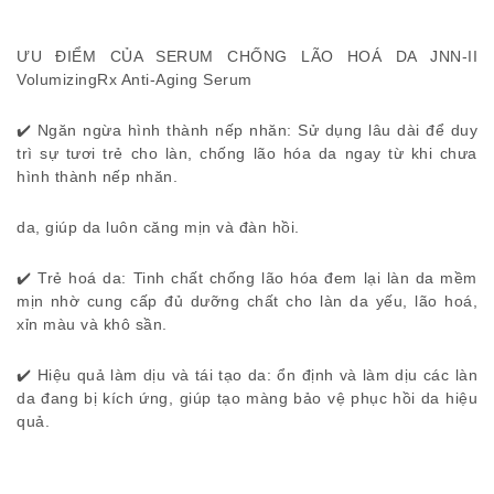
ƯU ĐIỂM CỦA SERUM CHỐNG LÃO HOÁ DA JNN-II
VolumizingRx Anti-Aging Serum
✔️ Ngăn ngừa hình thành nếp nhăn: Sử dụng lâu dài để duy
trì sự tươi trẻ cho làn, chống lão hóa da ngay từ khi chưa
hình thành nếp nhăn.
da, giúp da luôn căng mịn và đàn hồi.
✔️ Trẻ hoá da: Tinh chất chống lão hóa đem lại làn da mềm
mịn nhờ cung cấp đủ dưỡng chất cho làn da yếu, lão hoá,
xỉn màu và khô sần.
✔️ Hiệu quả làm dịu và tái tạo da: ổn định và làm dịu các làn
da đang bị kích ứng, giúp tạo màng bảo vệ phục hồi da hiệu
quả.