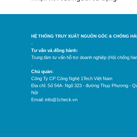
%E1%BA%A9m-ph%E1%BB%A5c-
Shopee:
h%E1%BB%93i-da-tinh-
ch%E1%BA%A5t-24K-%E1%BB%91c-
s%C3%AAn-H%C3%A0n-
Qu%E1%BB%91c-50G-jnn2.vn-
HỆ THỐNG TRUY XUẤT NGUỒN GỐC & CHỐNG HÀN
i.1011125560.23473235378?
-
Tư vấn và đồng hành:
Trung tâm tư vấn hỗ trợ doanh nghiệp (Hội chống h
.
Chủ quản:
Công Ty CP Công Nghệ 1Tech Việt Nam
Địa chỉ: Số 54A- Ngõ 323 - đường Thụy Phương - Q
Nội
Email: info@1check.vn