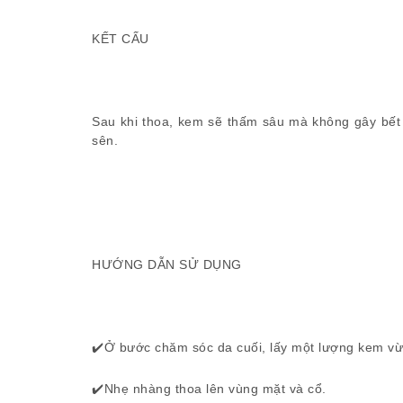
KẾT CẤU
Sau khi thoa, kem sẽ thấm sâu mà không gây bết
sên.
HƯỚNG DẪN SỬ DỤNG
✔️Ở bước chăm sóc da cuối, lấy một lượng kem vừ
✔️Nhẹ nhàng thoa lên vùng mặt và cổ.