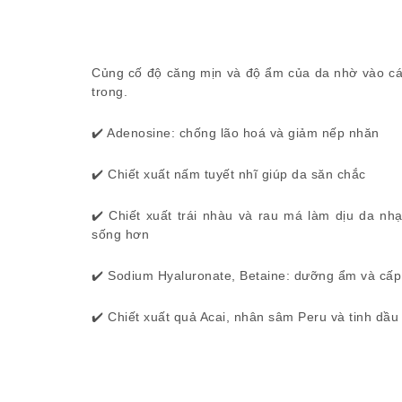
Củng cố độ căng mịn và độ ẩm của da nhờ vào cá
trong.
✔️ Adenosine: chống lão hoá và giảm nếp nhăn
✔️ Chiết xuất nấm tuyết nhĩ giúp da săn chắc
✔️ Chiết xuất trái nhàu và rau má làm dịu da n
sống hơn
✔️ Sodium Hyaluronate, Betaine: dưỡng ẩm và cấ
✔️ Chiết xuất quả Acai, nhân sâm Peru và tinh dầu