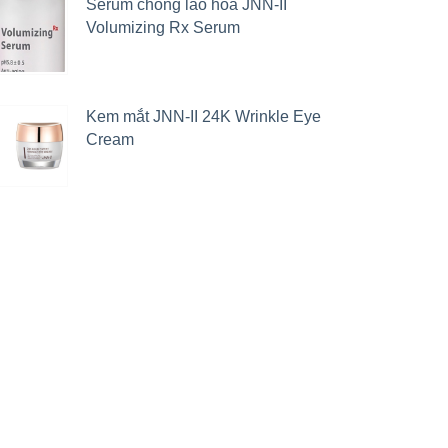
Serum chống lão hoá JNN-II
Volumizing Rx Serum
Kem mắt JNN-II 24K Wrinkle Eye
Cream