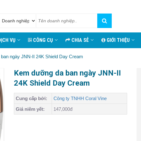
ỊCH VỤ
CÔNG CỤ
CHIA SẺ
GIỚI THIỆU
ban ngày JNN-II 24K Shield Day Cream
Kem dưỡng da ban ngày JNN-II
24K Shield Day Cream
Cung cấp bởi:
Công ty TNHH Coral Vine
Giá niêm yết:
147,000đ