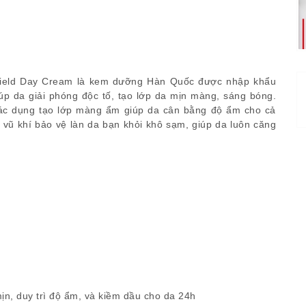
hield Day Cream là kem dưỡng Hàn Quốc được nhập khẩu
iúp da giải phóng độc tố, tạo lớp da mịn màng, sáng bóng.
tác dụng tạo lớp màng ẩm giúp da cân bằng độ ẩm cho cả
 vũ khí bảo vệ làn da bạn khỏi khô sạm, giúp da luôn căng
n, duy trì độ ẩm, và kiềm dầu cho da 24h