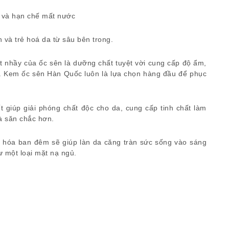
 và hạn chế mất nước
và trẻ hoá da từ sâu bên trong.
t nhầy của ốc sên là dưỡng chất tuyệt vời cung cấp độ ẩm,
da. Kem ốc sên Hàn Quốc luôn là lựa chọn hàng đầu để phục
ết giúp giải phóng chất độc cho da, cung cấp tinh chất làm
à săn chắc hơn.
 hóa ban đêm sẽ giúp làn da căng tràn sức sống vào sáng
 một loại mặt nạ ngủ.