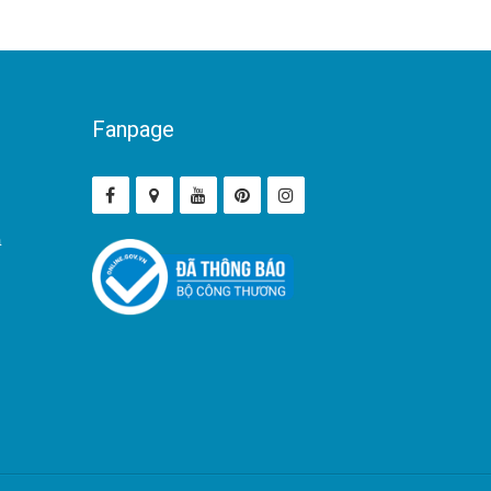
Fanpage
ả