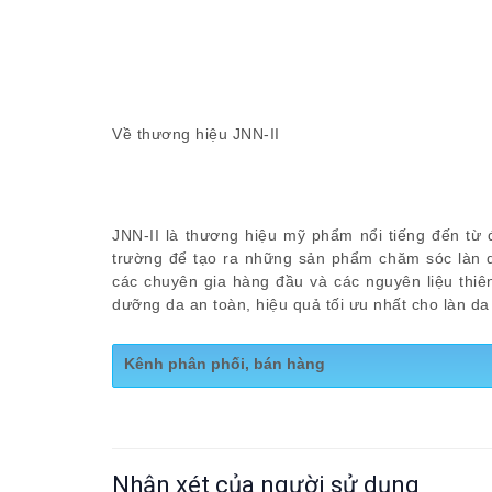
Về thương hiệu JNN-II
JNN-II là thương hiệu mỹ phẩm nổi tiếng đến từ 
trường để tạo ra những sản phẩm chăm sóc làn 
các chuyên gia hàng đầu và các nguyên liệu thiê
dưỡng da an toàn, hiệu quả tối ưu nhất cho làn d
Kênh phân phối, bán hàng
https://shopee.vn/Kem-
d%C6%B0%E1%BB%A1ng-da-ban-
ng%C3%A0y-JNN-II-24K-Shield-Day-
Nhận xét của người sử dụng
Cream-d%C6%B0%E1%BB%A1ng-