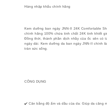
Hàng nhập khẩu chính hãng
Kem dưỡng ban ngày JNN-II 24K Comfortable S
chính hãng 100% chứa tinh chất 24K tinh khiết g
Đồng thời, thành phần dịch nhầy của ốc sên có 
ngày dài. Kem dưỡng da ban ngày JNN-II chính là
tràn sức sống.
CÔNG DỤNG
✔️ Cân bằng độ ẩm và dầu của da: Giúp da căng mị