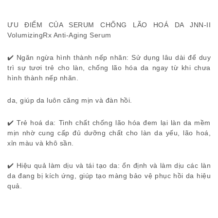
ƯU ĐIỂM CỦA SERUM CHỐNG LÃO HOÁ DA JNN-II
VolumizingRx Anti-Aging Serum
✔️ Ngăn ngừa hình thành nếp nhăn: Sử dụng lâu dài để duy
trì sự tươi trẻ cho làn, chống lão hóa da ngay từ khi chưa
hình thành nếp nhăn.
da, giúp da luôn căng mịn và đàn hồi.
✔️ Trẻ hoá da: Tinh chất chống lão hóa đem lại làn da mềm
mịn nhờ cung cấp đủ dưỡng chất cho làn da yếu, lão hoá,
xỉn màu và khô sần.
✔️ Hiệu quả làm dịu và tái tạo da: ổn định và làm dịu các làn
da đang bị kích ứng, giúp tạo màng bảo vệ phục hồi da hiệu
quả.