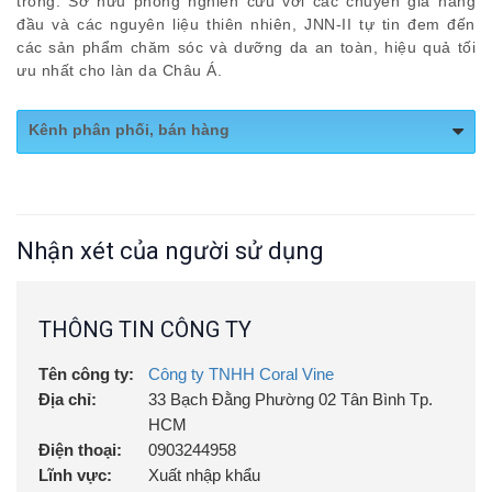
trong. Sở hữu phòng nghiên cứu với các chuyên gia hàng
đầu và các nguyên liệu thiên nhiên, JNN-II tự tin đem đến
các sản phẩm chăm sóc và dưỡng da an toàn, hiệu quả tối
ưu nhất cho làn da Châu Á.
Kênh phân phối, bán hàng
https://shopee.vn/Serum-ch%E1%BB%91ng-
l%C3%A3o-ho%C3%A1-JNN-II-Volumizing-Rx-
Serum-tinh-ch%E1%BA%A5t-
Nhận xét của người sử dụng
Shopee:
d%C6%B0%E1%BB%A1ng-%E1%BA%A9m-
tr%E1%BA%BB-ho%C3%A1-da-H%C3%A0n-
Qu%E1%BB%91c-50ml-jnn2.vn-
THÔNG TIN CÔNG TY
i.1011125560.14399109646?
Tên công ty:
Công ty TNHH Coral Vine
Địa chỉ:
33 Bạch Đằng Phường 02 Tân Bình Tp.
HCM
Điện thoại:
0903244958
Lĩnh vực:
Xuất nhập khẩu