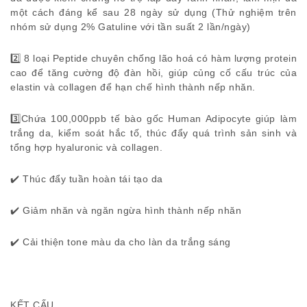
một cách đáng kể sau 28 ngày sử dụng (Thử nghiệm trên
nhóm sử dụng 2% Gatuline với tần suất 2 lần/ngày)
2️⃣ 8 loại Peptide chuyên chống lão hoá có hàm lượng protein
cao để tăng cường độ đàn hồi, giúp củng cố cấu trúc của
elastin và collagen để hạn chế hình thành nếp nhăn.
3️⃣Chứa 100,000ppb tế bào gốc Human Adipocyte giúp làm
trắng da, kiểm soát hắc tố, thúc đẩy quá trình sản sinh và
tổng hợp hyaluronic và collagen.
✔️ Thúc đẩy tuần hoàn tái tạo da
✔️ Giảm nhăn và ngăn ngừa hình thành nếp nhăn
✔️ Cải thiện tone màu da cho làn da trắng sáng
KẾT CẤU