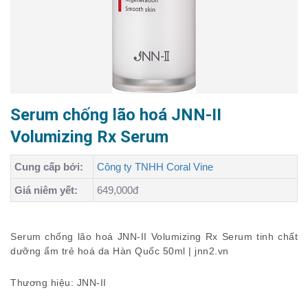
Serum chống lão hoá JNN-II
Volumizing Rx Serum
Cung cấp bởi:
Công ty TNHH Coral Vine
Giá niêm yết:
649,000đ
Serum chống lão hoá JNN-II Volumizing Rx Serum tinh chất
dưỡng ẩm trẻ hoá da Hàn Quốc 50ml | jnn2.vn
Thương hiệu: JNN-II