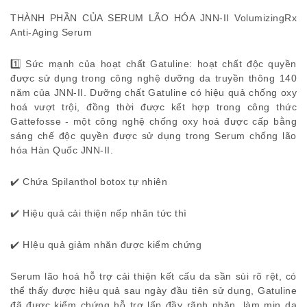
THÀNH PHẦN CỦA SERUM LÃO HÓA JNN-II VolumizingRx
Anti-Aging Serum
1️⃣ Sức mạnh của hoạt chất Gatuline: hoạt chất độc quyền
được sử dụng trong công nghệ dưỡng da truyền thông 140
năm của JNN-II. Dưỡng chất Gatuline có hiệu quả chống oxy
hoá vượt trội, đồng thời được kết hợp trong công thức
Gattefosse - một công nghệ chống oxy hoá được cấp bằng
sáng chế độc quyền được sử dụng trong Serum chống lão
hóa Hàn Quốc JNN-II.
✔️ Chứa Spilanthol botox tự nhiên
✔️ Hiệu quả cải thiện nếp nhăn tức thì
✔️ HIệu quả giảm nhăn được kiểm chứng
Serum lão hoá hỗ trợ cải thiện kết cấu da sần sùi rõ rệt, có
thể thấy được hiệu quả sau ngày đầu tiên sử dụng, Gatuline
đã được kiểm chứng hỗ trợ lấp đầy rãnh nhăn, làm mịn da