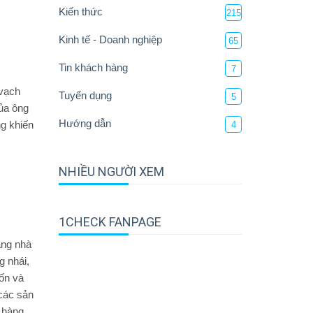
Kiến thức
215
Kinh tế - Doanh nghiệp
65
Tin khách hàng
7
 vạch
Tuyển dụng
5
ủa ông
Hướng dẫn
g khiến
4
NHIỀU NGƯỜI XEM
1CHECK FANPAGE
ăng nhà
g nhái,
ốn và
các sản
, hàng