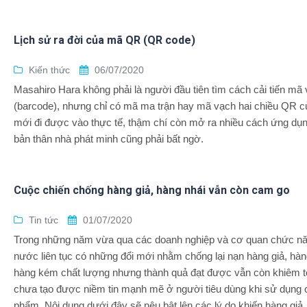
Lịch sử ra đời của mã QR (QR code)
Kiến thức
06/07/2020
Masahiro Hara không phải là người đầu tiên tìm cách cải tiến mã
(barcode), nhưng chỉ có mã ma trận hay mã vạch hai chiều QR c
mới đi được vào thực tế, thậm chí còn mở ra nhiều cách ứng dụn
bản thân nhà phát minh cũng phải bất ngờ.
Cuộc chiến chống hàng giả, hàng nhái vẫn còn cam go
Tin tức
01/07/2020
Trong những năm vừa qua các doanh nghiệp và cơ quan chức n
nước liên tục có những đổi mới nhằm chống lại nạn hàng giả, hàn
hàng kém chất lượng nhưng thành quả đạt được vẫn còn khiêm t
chưa tạo được niềm tin mạnh mẽ ở người tiêu dùng khi sử dụng 
phẩm. Nội dung dưới đây sẽ nêu bật lên các lý do khiến hàng giả