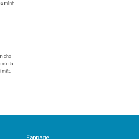
ủa mình
án cho
 mới là
i mặt.
Fanpage