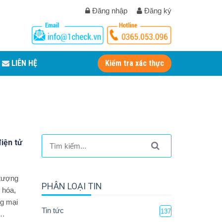
Đăng nhập
Đăng ký
LIÊN HỆ
Kiểm tra xác thực
iện tử
 tượng
PHÂN LOẠI TIN
 hóa,
ng mại
Tin tức
137
ả…