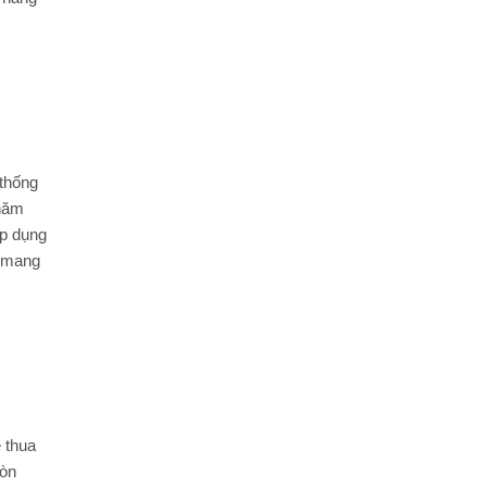
 thống
 năm
áp dụng
m mang
 thua
còn