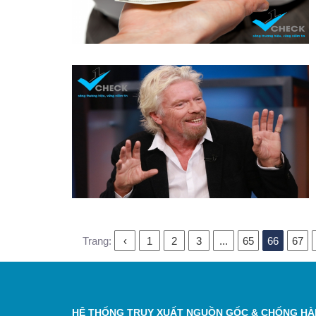
Trang:
‹
1
2
3
...
65
66
67
HỆ THỐNG TRUY XUẤT NGUỒN GỐC & CHỐNG HÀN