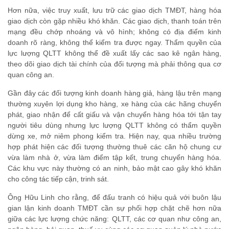
Hơn nữa, việc truy xuất, lưu trữ các giao dịch TMĐT, hàng hóa
giao dịch còn gặp nhiều khó khăn. Các giao dịch, thanh toán trên
mạng đều chớp nhoáng và vô hình; không có địa điểm kinh
doanh rõ ràng, không thể kiểm tra được ngay. Thẩm quyền của
lực lượng QLTT không thể đề xuất lấy các sao kê ngân hàng,
theo dõi giao dịch tài chính của đối tượng mà phải thông qua cơ
quan công an.
Gần đây các đối tượng kinh doanh hàng giả, hàng lậu trên mạng
thường xuyên lợi dụng kho hàng, xe hàng của các hãng chuyển
phát, giao nhận để cất giấu và vận chuyển hàng hóa tới tận tay
người tiêu dùng nhưng lực lượng QLTT không có thẩm quyền
dừng xe, mở niêm phong kiểm tra. Hiện nay, qua nhiều trường
hợp phát hiện các đối tượng thường thuê các căn hộ chung cư
vừa làm nhà ở, vừa làm điểm tập kết, trung chuyển hàng hóa.
Các khu vực này thường có an ninh, bảo mật cao gây khó khăn
cho công tác tiếp cận, trinh sát.
Ông Hữu Linh cho rằng, để đấu tranh có hiệu quả với buôn lậu
gian lận kinh doanh TMĐT cần sự phối hợp chặt chẽ hơn nữa
giữa các lực lượng chức năng: QLTT, các cơ quan như công an,