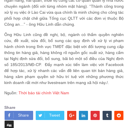
ngân hàng, hải quan, thuế vụ cùng các cơ quan quản lý nhà nước
chuyên ngành (đối với từng nhóm mặt hàng). “Thành công trong
xử lý vụ việc ở Lào Cai vừa qua chính là minh chứng cho công tác
phối hợp chặt chẽ giữa Tổng cục QLTT với các đơn vị thuộc Bộ
Công an…” - ông Hữu Linh dẫn chứng.
Ông Hữu Linh cũng đề nghị, bộ, ngành có thẩm quyền nghiên
cứu, đề xuất, sửa đổi, bổ sung các quy định về xử lý vi phạm
hành chính trong lĩnh vực TMĐT đặc biệt với đối tượng cung cấp
thông tin hàng giả, hàng không rõ nguồn gốc xuất xứ, hàng cấm
tại Nghị định sửa đổi, bổ sung, bãi bỏ một số điều của Nghị định
số 185/2013/NĐ-CP. Đẩy mạnh xúc tiến làm việc với Facebook
để hợp tác, xử lý nhanh các vấn đề liên quan tới bán hàng giả,
hàng xâm phạm quyền sở hữu trí tuệ với những phương thức
kinh doanh rất mới như livestream trên mạng xã hội này./.
Nguồn:
Thời báo tài chính Việt Nam
Share
Share
Tweet