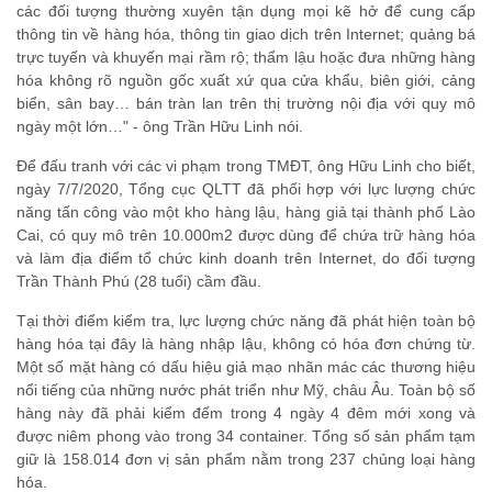
các đối tượng thường xuyên tận dụng mọi kẽ hở để cung cấp
thông tin về hàng hóa, thông tin giao dịch trên Internet; quảng bá
trực tuyến và khuyến mại rầm rộ; thẩm lậu hoặc đưa những hàng
hóa không rõ nguồn gốc xuất xứ qua cửa khẩu, biên giới, cảng
biển, sân bay… bán tràn lan trên thị trường nội địa với quy mô
ngày một lớn…" - ông Trần Hữu Linh nói.
Để đấu tranh với các vi phạm trong TMĐT, ông Hữu Linh cho biết,
ngày 7/7/2020, Tổng cục QLTT đã phối hợp với lực lượng chức
năng tấn công vào một kho hàng lậu, hàng giả tại thành phố Lào
Cai, có quy mô trên 10.000m2 được dùng để chứa trữ hàng hóa
và làm địa điểm tổ chức kinh doanh trên Internet, do đối tượng
Trần Thành Phú (28 tuổi) cầm đầu.
Tại thời điểm kiểm tra, lực lượng chức năng đã phát hiện toàn bộ
hàng hóa tại đây là hàng nhập lậu, không có hóa đơn chứng từ.
Một số mặt hàng có dấu hiệu giả mạo nhãn mác các thương hiệu
nổi tiếng của những nước phát triển như Mỹ, châu Âu. Toàn bộ số
hàng này đã phải kiểm đếm trong 4 ngày 4 đêm mới xong và
được niêm phong vào trong 34 container. Tổng số sản phẩm tạm
giữ là 158.014 đơn vị sản phẩm nằm trong 237 chủng loại hàng
hóa.