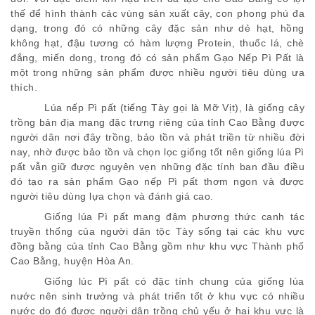
thế để hình thành các vùng sản xuất cây, con phong phú đa
dạng, trong đó có những cây đặc sản như dẻ hạt, hồng
không hạt, đậu tương có hàm lượng Protein, thuốc lá, chè
đắng, miến dong, trong đó có sản phẩm Gạo Nếp Pì Pất là
một trong những sản phẩm được nhiều người tiêu dùng ưa
thích.
Lúa nếp Pì pất (tiếng Tày gọi là Mỡ Vịt), là giống cây
trồng bản địa mang đặc trưng riêng của tỉnh Cao Bằng được
người dân nơi đây trồng, bảo tồn và phát triền từ nhiều đời
nay, nhờ được bảo tồn và chọn lọc giống tốt nên giống lúa Pì
pất vẫn giữ được nguyên vẹn những đặc tính ban đầu điều
đó tạo ra sản phẩm Gạo nếp Pì pất thơm ngon và được
người tiêu dùng lựa chọn và đánh giá cao.
Giống lúa Pì pất mang đậm phương thức canh tác
truyền thống của người dân tộc Tày sống tại các khu vực
đồng bằng của tỉnh Cao Bằng gồm như khu vực Thành phố
Cao Bằng, huyện Hòa An.
Giống lúc Pì pất có đặc tính chung của giống lúa
nước nên sinh trưởng và phát triển tốt ở khu vực có nhiều
nước do đó được người dân trồng chủ yếu ở hai khu vực là