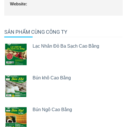
gói theo quy cách đơn đặt hàng.
Website:
4. Xuất hàng
Giao bún tới các cửa hàng, người tiêu dùng.
SẢN PHẨM CÙNG CÔNG TY
Lạc Nhân Đỏ Ba Sạch Cao Bằng
Bún khô Cao Bằng
Bún Ngô Cao Bằng