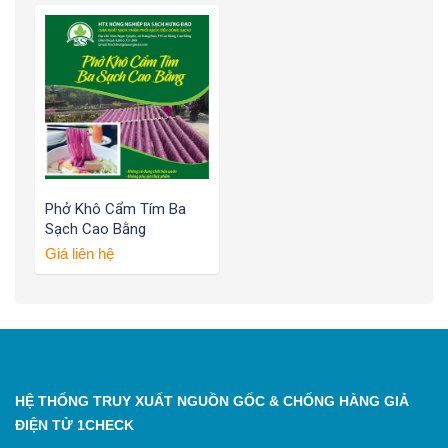
Phở Khô Cẩm Tím Ba
Sạch Cao Bằng
Giá liên hệ
HỆ THỐNG TRUY XUẤT NGUỒN GỐC & CHỐNG HÀNG GIẢ
ĐIỆN TỬ 1CHECK