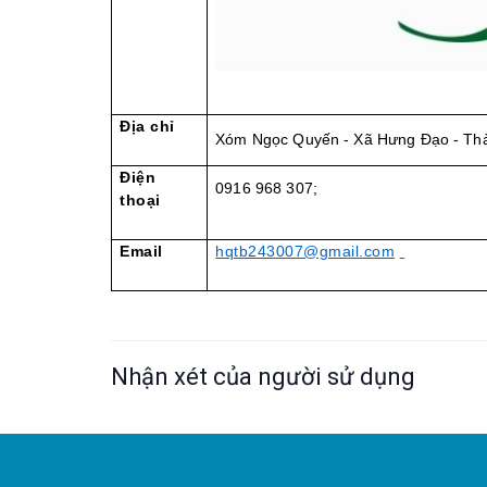
Địa chỉ
Xóm Ngọc Quyến - Xã Hưng Đạo - Th
Điện
0916 968 307;
thoại
Email
hqtb243007@gmail.com
Nhận xét của người sử dụng