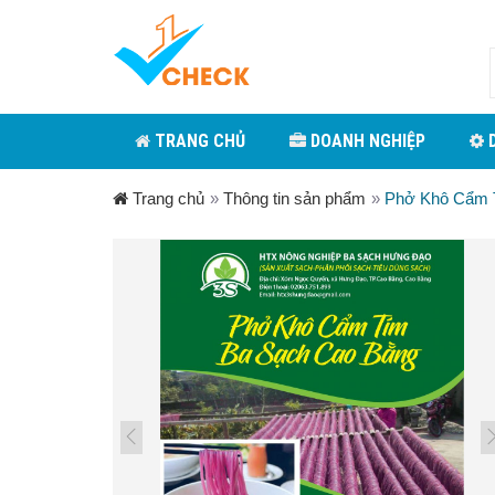
TRANG CHỦ
DOANH NGHIỆP
D
Trang chủ
»
Thông tin sản phẩm
»
Phở Khô Cẩm 