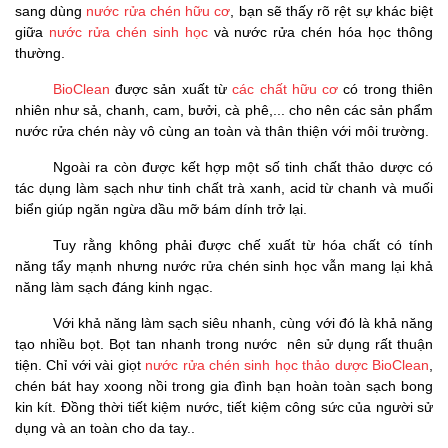
sang dùng
nước rửa chén hữu cơ
, bạn sẽ thấy rõ rệt sự khác biệt
giữa
nước rửa chén sinh học
và nước rửa chén hóa học thông
thường.
BioClean
được sản xuất từ
các chất hữu cơ
có trong thiên
nhiên như sả, chanh, cam, bưởi, cà phê,... cho nên các sản phẩm
nước rửa chén này vô cùng an toàn và thân thiện với môi trường.
Ngoài ra còn được kết hợp một số tinh chất thảo dược có
tác dụng làm sạch như tinh chất trà xanh, acid từ chanh và muối
biển giúp ngăn ngừa dầu mỡ bám dính trở lại.
Tuy rằng không phải được chế xuất từ hóa chất có tính
năng tẩy mạnh nhưng nước rửa chén sinh học vẫn mang lại khả
năng làm sạch đáng kinh ngạc.
Với khả năng làm sạch siêu nhanh, cùng với đó là khả năng
tạo nhiều bọt. Bọt tan nhanh trong nước nên sử dụng rất thuận
tiện. Chỉ với vài giọt
nước rửa chén sinh học thảo dược BioClean
,
chén bát hay xoong nồi trong gia đình bạn hoàn toàn sạch bong
kin kít. Đồng thời tiết kiệm nước, tiết kiệm công sức của người sử
dụng và an toàn cho da tay..