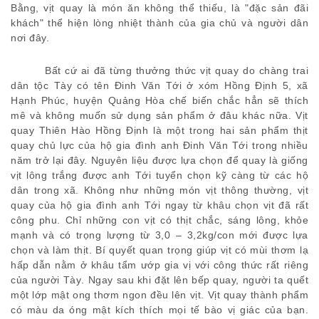
Bằng, vịt quay là món ăn không thể thiếu, là
"đặc sản đãi
khách" thể hiện lòng nhiệt thành của gia chủ và người dân
nơi đây.
Bất cứ ai đã từng thưởng thức vịt quay do chàng trai
dân tộc Tày có tên Đinh Văn Tới ở xóm Hồng Định 5, xã
Hạnh Phúc, huyện Quảng Hòa chế biến chắc hẳn sẽ thích
mê và không muốn sử dụng sản phẩm ở đâu khác nữa. Vịt
quay Thiên Hào Hồng Định là một trong hai sản phẩm thịt
quay chủ lực của hộ gia đình anh Đinh Văn Tới trong nhiều
năm trở lại đây. Nguyên liệu được lựa chọn để quay là giống
vịt lông trắng được anh Tới tuyển chọn kỹ càng từ các hộ
dân trong xã.
Không như những món vịt thông thường, vịt
quay
của hộ gia đình anh Tới
ngay từ khâu chọn vịt đã rất
công phu.
Chỉ những con vịt có thịt chắc, sáng lông, khỏe
mạnh và có trọng lượng từ 3,0 – 3,2kg/con mới được lựa
chọn và làm thịt. Bí quyết quan trọng giúp vịt có mùi thơm lạ
hấp dẫn nằm ở khâu tẩm ướp gia vị với công thức rất riêng
của người Tày
.
Ngay sau khi đặt lên bếp quay, người ta q
uết
một lớp mật ong thơm ngon đều lên vịt.
Vịt quay thành phẩm
có m
àu da óng mật kích thích
mọi tế bào
vị giác của bạn.