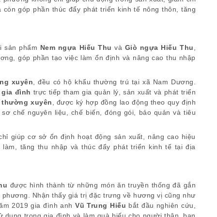
 còn góp phần thúc đẩy phát triển kinh tế nông thôn, tăng
hai sản phẩm
Nem ngựa Hiếu Thu
và
Giò ngựa Hiếu Thu
,
ương, góp phần tạo việc làm ổn định và nâng cao thu nhập
ờng xuyên
, đều có hộ khẩu thường trú tại xã Nam Dương.
 gia đình
trực tiếp tham gia quản lý, sản xuất và phát triển
ê thường xuyên
, được ký hợp đồng lao động theo quy định
ơ chế nguyên liệu, chế biến, đóng gói, bảo quản và tiêu
hỉ giúp cơ sở ổn định hoạt động sản xuất, nâng cao hiệu
làm, tăng thu nhập và thúc đẩy phát triển kinh tế tại địa
hu
được hình thành từ những món ăn truyền thống đã gắn
a phương. Nhận thấy giá trị đặc trưng về hương vị cũng như
năm 2019 gia đình anh
Vũ Trung Hiếu
bắt đầu nghiên cứu,
 dụng trong gia đình và làm quà biếu cho người thân, bạn