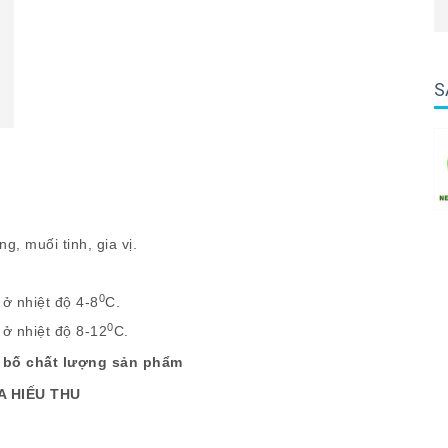
S
ềng, muối tinh, gia vị.
0
 ở nhiệt độ 4-8
C.
0
 ở nhiệt độ 8-12
C.
g bố chất lượng sản phẩm
 HIẾU THU