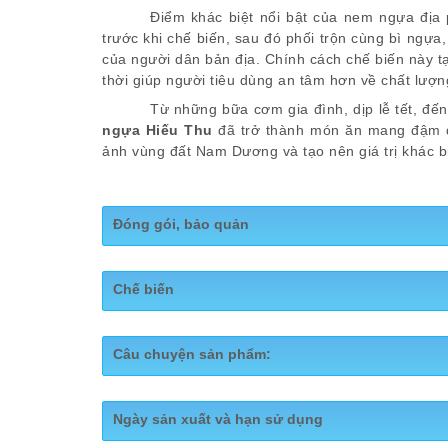
Điểm khác biệt nổi bật của nem ngựa địa 
trước khi chế biến, sau đó phối trộn cùng bì ngựa, 
của người dân bản địa. Chính cách chế biến này t
thời giúp người tiêu dùng an tâm hơn về chất lượ
Từ những bữa cơm gia đình, dịp lễ tết, đế
ngựa Hiếu Thu
đã trở thành món ăn mang đậm d
ảnh vùng đất Nam Dương và tạo nên giá trị khác bi
Đóng gói, bảo quản
1. Quy cách đóng gói
Chế biến
Sản phẩm nem ngựa được gói thủ công bằng lá ch
thương hiệu
Nem ngựa Hiếu Thu
.
Câu chuyện sản phẩm:
Khối lượng tịnh: từ
150 g – 200 g/quả
hoặc theo 
sản phẩm).
Nguyên li
Sau khi hoàn thiện, từng sản phẩm được đóng
Câu chuyện Sản 
0
Ngày sản xuất và hạn sử dụng
phẩm và kéo dài thời gian bảo quản.
Sản phẩm được đóng gói thương mại theo các 
Sơ c
“Tay cầm 