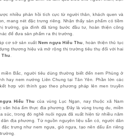
ược nhiều phản hồi tích cực từ người thân, khách quen và
n, mang nét đặc trưng riêng. Nhận thấy sản phẩm có tiềm
thị trường, gia đình đã từng bước đầu tư, hoàn thiện công
 mác để đưa sản phẩm ra thị trường.
lập cơ sở sản xuất
Nem ngựa Hiếu Thu
, hoàn thiện thủ tục
ựng thương hiệu và mở rộng thị trường tiêu thụ đối với hai
u Thu
.
miền Bắc, người tiêu dùng thường biết đến nem Phùng ở
nh hay nem nướng Liên Chung tại Tân Yên. Phần lớn các
 kết hợp với thính gạo theo phương pháp lên men truyền
 ngựa Hiếu Thu
của vùng Lục Ngạn, nay thuộc xã Nam
sắc văn hóa ẩm thực địa phương. Đây là vùng trung du, miền
gia súc, trong đó nghề nuôi ngựa đã xuất hiện từ nhiều năm
i dân địa phương. Từ nguồn nguyên liệu sẵn có, người dân
n đặc trưng như nem ngựa, giò ngựa, tạo nên dấu ấn riêng
 trường.