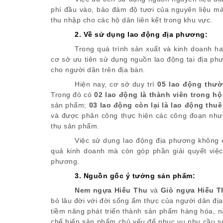
phí đầu vào, bảo đảm độ tươi của nguyên liệu mà
thu nhập cho các hộ dân liên kết trong khu vực.
2. Về sử dụng lao động địa phương:
Trong quá trình sản xuất và kinh doanh 
cơ sở ưu tiên sử dụng nguồn lao động tại địa ph
cho người dân trên địa bàn.
Hiện nay, cơ sở duy trì
05 lao động thư
Trong đó có
02 lao động là thành viên trong hộ
sản phẩm;
03 lao động còn lại là lao động thu
và được phân công thực hiện các công đoạn như s
thụ sản phẩm.
Việc sử dụng lao động địa phương không c
quả kinh doanh mà còn góp phần giải quyết việc 
phương.
3. Nguồn gốc ý tưởng sản phẩm:
Nem ngựa Hiếu Thu
và
Giò ngựa Hiếu T
bó lâu đời với đời sống ẩm thực của người dân đị
tiềm năng phát triển thành sản phẩm hàng hóa, 
chế biến sản phẩm chủ yếu để phục vụ nhu cầu sử