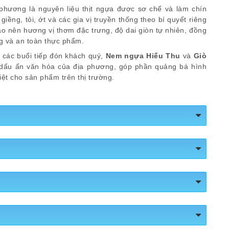
phương là nguyên liệu thịt ngựa được sơ chế và làm chín
giềng, tỏi, ớt và các gia vị truyền thống theo bí quyết riêng
ạo nên hương vị thơm đặc trưng, độ dai giòn tự nhiên, đồng
ng và an toàn thực phẩm.
n các buổi tiếp đón khách quý,
Nem ngựa Hiếu Thu
và
Giò
ấu ấn văn hóa của địa phương, góp phần quảng bá hình
ệt cho sản phẩm trên thị trường.
uối sạch, tạo hình dạng quả/trụ, có dán tem nhãn nhận diện
nhu cầu thị trường (khối lượng thực tế được ghi rõ trên nhãn
ệu (thịt ngựa, bì)
phẩm: Nem ngựa Hiếu Thu
1 quả/túi hút chân không
để đảm bảo vệ sinh an toàn thực
quy cách:
hế, làm sạch
5 quả, 10 quả/túi hoặc/hộp
tùy theo nhu cầu của
bình rượu nắm nem,