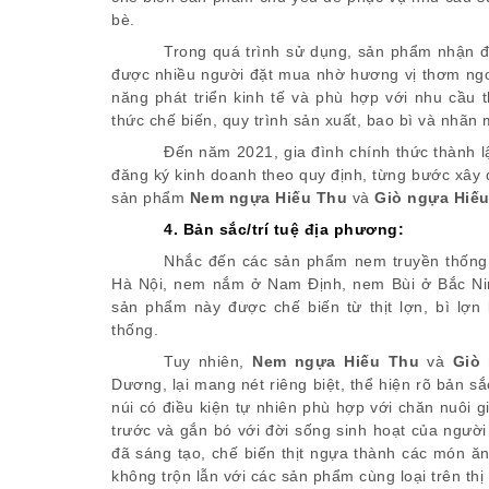
bè.
Trong quá trình sử dụng, sản phẩm nhận đ
được nhiều người đặt mua nhờ hương vị thơm ngo
năng phát triển kinh tế và phù hợp với nhu cầu 
thức chế biến, quy trình sản xuất, bao bì và nhãn
Đến năm 2021, gia đình chính thức thành 
đăng ký kinh doanh theo quy định, từng bước xây d
sản phẩm
Nem ngựa Hiếu Thu
và
Giò ngựa Hiế
4. Bản sắc/trí tuệ địa phương
:
Nhắc đến các sản phẩm nem truyền thống 
Hà Nội, nem nắm ở Nam Định, nem Bùi ở Bắc Ni
sản phẩm này được chế biến từ thịt lợn, bì lợn
thống.
Tuy nhiên,
Nem ngựa Hiếu Thu
và
Giò
Dương, lại mang nét riêng biệt, thể hiện rõ bản 
núi có điều kiện tự nhiên phù hợp với chăn nuôi 
trước và gắn bó với đời sống sinh hoạt của ngườ
đã sáng tạo, chế biến thịt ngựa thành các món ă
không trộn lẫn với các sản phẩm cùng loại trên thị