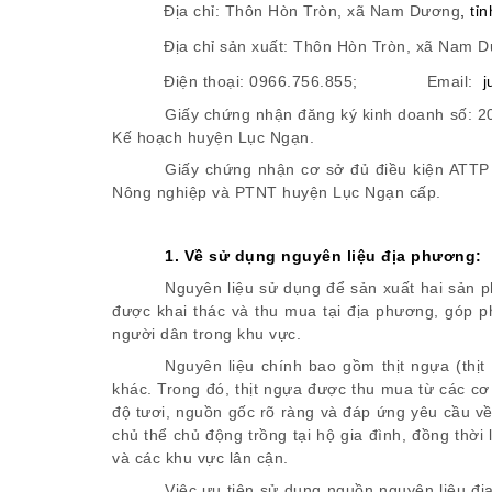
Địa chỉ:
T
hôn Hòn Tròn
,
xã Nam Dương
,
tỉn
Địa chỉ sản xuất:
T
hôn Hòn Tròn
,
xã Nam D
Điện thoại:
0966
.756.855
;
Email:
j
Giấy chứng nhận đăng ký kinh doanh số:
2
Kế hoạch huyện Lục Ngạn.
Giấy chứng nhận cơ sở đủ điều kiện ATTP
Nông nghiệp và PTNT huyện Lục N
gạn
cấp.
1. Về sử dụng nguyên liệu địa phương:
Nguyên liệu sử dụng để sản xuất hai sản
được khai thác và thu mua tại địa phương, góp p
người dân trong khu vực.
Nguyên liệu chính bao gồm thịt ngựa (thịt 
khác. Trong đó, thịt ngựa được thu mua từ các c
độ tươi, nguồn gốc rõ ràng và đáp ứng yêu cầu về 
chủ thể chủ động trồng tại hộ gia đình, đồng thờ
và các khu vực lân cận.
Việc ưu tiên sử dụng nguồn nguyên liệu đị