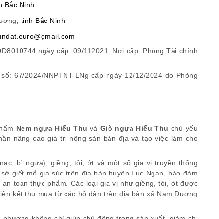
h
Bắc
Ninh
.
ương
,
tỉnh
Bắc
Ninh
.
undat.euro@gmail.com
0D8010744
ngày cấp: 09/112021. Nơi cấp: Phòng Tài chính
 số:
67
/202
4
/NNPTNT-
LNg
cấp ngày
12
/
12
/202
4
do Phòng
 phẩm
Nem ngựa Hiếu Thu
và
Giò ngựa Hiếu Thu
chủ yếu
hần nâng cao giá trị nông sản bản địa và tạo việc làm cho
nạc, bì ngựa), giềng, tỏi, ớt và một số gia vị truyền thống
ơ sở giết mổ gia súc trên địa bàn huyện Lục Ngạn, bảo đảm
an toàn thực phẩm. Các loại gia vị như giềng, tỏi, ớt được
i liên kết thu mua từ các hộ dân trên địa bàn xã Nam Dương
a phương không chỉ giúp chủ động trong sản xuất, giảm chi