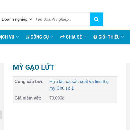
ỊCH VỤ
CÔNG CỤ
CHIA SẺ
GIỚI THIỆU
MỲ GẠO LỨT
Cung cấp bởi:
Hợp tác xã sản xuất và tiêu thụ
mỳ Chũ số 1
Giá niêm yết:
70,000đ