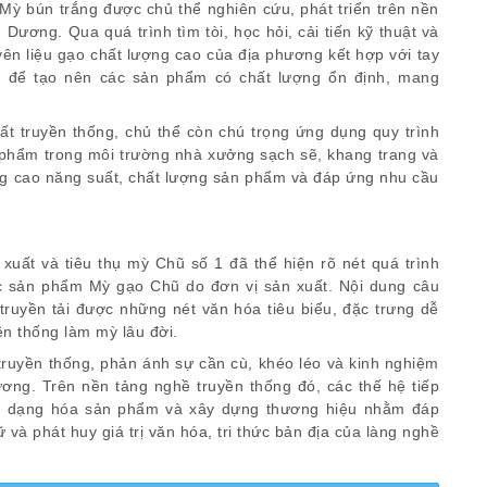
ỳ bún trắng được chủ thể nghiên cứu, phát triển trên nền
ương. Qua quá trình tìm tòi, học hỏi, cải tiến kỹ thuật và
ên liệu gạo chất lượng cao của địa phương kết hợp với tay
ỳ để tạo nên các sản phẩm có chất lượng ổn định, mang
t truyền thống, chủ thể còn chú trọng ứng dụng quy trình
 phẩm trong môi trường nhà xưởng sạch sẽ, khang trang và
âng cao năng suất, chất lượng sản phẩm và đáp ứng nhu cầu
uất và tiêu thụ mỳ Chũ số 1 đã thể hiện rõ nét quá trình
 các sản phẩm Mỳ gạo Chũ do đơn vị sản xuất. Nội dung câu
truyền tải được những nét văn hóa tiêu biểu, đặc trưng dễ
n thống làm mỳ lâu đời.
truyền thống, phản ánh sự cần cù, khéo léo và kinh nghiệm
ương. Trên nền tảng nghề truyền thống đó, các thế hệ tiếp
 đa dạng hóa sản phẩm và xây dựng thương hiệu nhằm đáp
 và phát huy giá trị văn hóa, tri thức bản địa của làng nghề