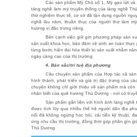
Các sản phẩm Mỳ Chũ số 1, Mỳ gạo lứt và M
tảng nghề làm mỳ truyền thống của làng nghề Thủ D
thử nghiệm thực tế, cơ sở đã tận dụng nguồn nguy
nghề lâu năm, thuần thục của người thợ làm m
hương vị đặc trưng riêng.
Bên cạnh việc giữ gìn phương pháp sản xuấ
sản xuất khoa học, bảo đảm vệ sinh an toàn thực
từng bước hiện đại hóa thiết bị sản xuất nhằm n
ngày càng cao của thị trường.
4. Bản sắc/trí tuệ địa phương
Câu chuyện sản phẩm của Hợp tác xã sản x
hình thành, phát triển và giá trị đặc trưng của
chuyện không chỉ giới thiệu về sản phẩm mà còn 
nhận biết của quê hương Thủ Dương - nơi có truyề
Sản phẩm gắn liền với hình ảnh làng nghề 
được tích lũy qua nhiều thế hệ người dân địa ph
nối đã không ngừng học hỏi, cải tiến kỹ thuật,
ứng nhu cầu thị trường, đồng thời góp phần gìn giữ
Thủ Dương.