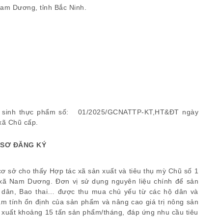
Nam Dương, tỉnh Bắc Ninh.
vệ sinh thực phẩm số: 01/2025/GCNATTP-KT,HT&ĐT ngày
 Đô thị thị xã Chũ cấp.
Ồ SƠ ĐĂNG KÝ
 cơ sở cho thấy Hợp tác xã sản xuất và tiêu thụ mỳ Chũ số 1
 xã Nam Dương. Đơn vị sử dụng nguyên liệu chính để sản
dân, Bao thai… được thu mua chủ yếu từ các hộ dân và
ảm tính ổn định của sản phẩm và nâng cao giá trị nông sản
n xuất khoảng 15 tấn sản phẩm/tháng, đáp ứng nhu cầu tiêu