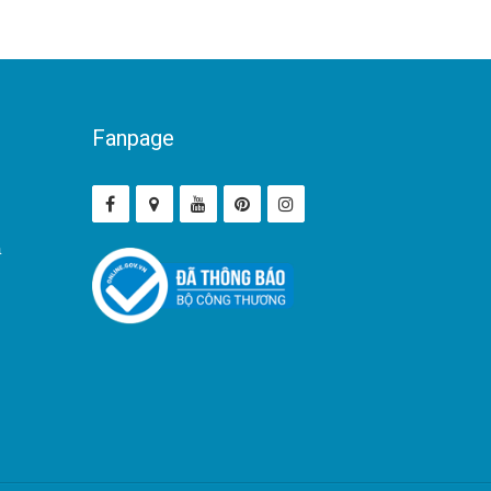
Fanpage
ả