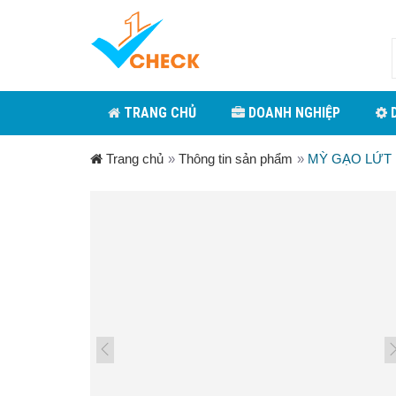
TRANG CHỦ
DOANH NGHIỆP
D
Trang chủ
»
Thông tin sản phẩm
»
MỲ GẠO LỨT