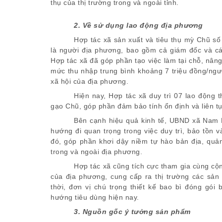
thụ của thị trường trong và ngoài tỉnh.
2. Về sử dụng lao động địa phương
Hợp tác xã sản xuất và tiêu thụ mỳ Chũ số
là người địa phương, bao gồm cả giám đốc và cá
Hợp tác xã đã góp phần tạo việc làm tại chỗ, nân
mức thu nhập trung bình khoảng 7 triệu đồng/ngườ
xã hội của địa phương.
Hiện nay, Hợp tác xã duy trì 07 lao động 
gạo Chũ, góp phần đảm bảo tính ổn định và liên tụ
Bên cạnh hiệu quả kinh tế, UBND xã Nam 
hướng đi quan trọng trong việc duy trì, bảo tồn
đó, góp phần khơi dậy niềm tự hào bản địa, qu
trong và ngoài địa phương.
Hợp tác xã cũng tích cực tham gia cùng cộ
của địa phương, cung cấp ra thị trường các sả
thời, đơn vị chú trọng thiết kế bao bì đóng gói
hướng tiêu dùng hiện nay.
3. Nguồn gốc ý tưởng sản phẩm