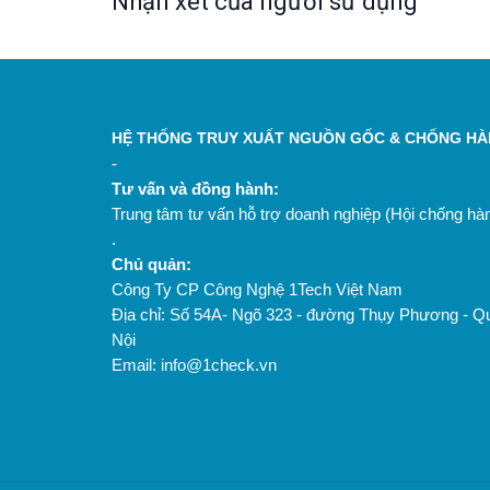
Nhận xét của người sử dụng
Sản phẩm mỳ Chũ của HTX không chỉ man
làng nghề truyền thống Nam Dương, hướng tới p
HỆ THỐNG TRUY XUẤT NGUỒN GỐC & CHỐNG HÀN
-
Tư vấn và đồng hành:
Trung tâm tư vấn hỗ trợ doanh nghiệp (Hội chống h
.
Chủ quản:
Công Ty CP Công Nghệ 1Tech Việt Nam
Địa chỉ: Số 54A- Ngõ 323 - đường Thụy Phương - Q
Nội
Email: info@1check.vn