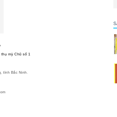
S
Ý
u thụ mỳ
Chũ số 1
, tỉnh Bắc Ninh.
.com