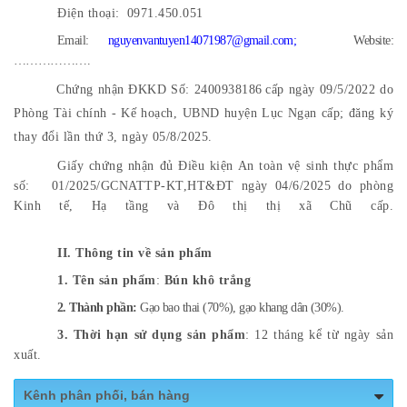
Điện thoại:
0971.450.051
Email:
nguyenvantuyen14071987@gmail.com
;
Website:
……………….
Chứng nhận ĐKKD Số: 2400938186
cấp ngày 09/5/2022 do
Phòng Tài chính - Kế hoạch, UBND huyện Lục Ngạn cấp; đăng ký
thay đổi lần thứ 3, ngày 05/8/2025.
Giấy chứng nhận đủ Điều kiện An toàn vệ sinh thực phẩm
số: 01/2025/GCNATTP-KT,HT&ĐT ngày 04/6/2025 do phòng
Kinh tế, Hạ tầng và Đô thị thị xã Chũ cấp.
II. Thông tin về sản phẩm
1. Tên sản phẩm
:
Bún khô trắng
2. Thành phần:
Gạo bao thai (70%), gạo khang dân (30%)
.
3. Thời hạn sử dụng sản phẩm
: 12 tháng kể từ ngày sản
xuất.
Kênh phân phối, bán hàng