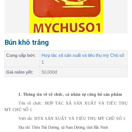
Bún khô trắng
Cung cấp bởi:
Hợp tác xã sản xuất và tiêu thụ mỳ Chũ số
1
Giá niêm yết:
50,000đ
I. Thông tin về tổ chức, cá nhân tự công bố sản phẩm
Tên tổ chức: HỢP TÁC XÃ SẢN XUẤT VÀ TIÊU THỤ
MỲ CHŨ SỐ 1
Viết tắt: HTX SẢN XUẤT VÀ TIÊU THỤ MỲ CHŨ SỐ 1
Địa chỉ: Thôn Thủ Dương, xã Nam Dương, tỉnh Bắc Ninh