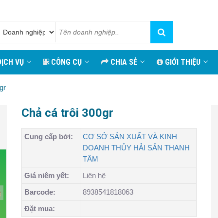
ỊCH VỤ
CÔNG CỤ
CHIA SẺ
GIỚI THIỆU
gr
Chả cá trôi 300gr
Cung cấp bởi:
CƠ SỞ SẢN XUẤT VÀ KINH
DOANH THỦY HẢI SẢN THANH
TÂM
Giá niêm yết:
Liên hệ
Barcode:
8938541818063
Đặt mua: