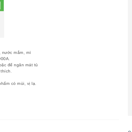
iêu, nước mắm, mì
000A.
hoặc để ngăn mát tủ
thích.
hẩm có mùi, vị lạ.