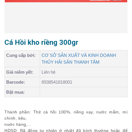
Cá Hồi kho riềng 300gr
Cung cấp bởi:
CƠ SỞ SẢN XUẤT VÀ KINH DOANH
THỦY HẢI SẢN THANH TÂM
Giá niêm yết:
Liên hệ
Barcode:
8938541818001
Đặt mua:
Thành phần: Thịt cá hồi 100%, riềng xay, nước mắm, mì
chính, tiêu,
nước hàng,...
HDSD: Rã đông tự nhiên ở nhiệt độ bình thường hoặc để