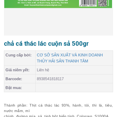
chả cá thác lác cuộn sả 500gr
Cung cấp bởi:
CƠ SỞ SẢN XUẤT VÀ KINH DOANH
THỦY HẢI SẢN THANH TÂM
Giá niêm yết:
Liên hệ
Barcode:
8938541818117
Đặt mua:
Thành phần: Thịt cá thác lác 93%, hành, tỏi, thì là, tiêu,
nước mắm, mì
chính, đường mía, sả, tinh bột biến tính, Colorren, S1000A.