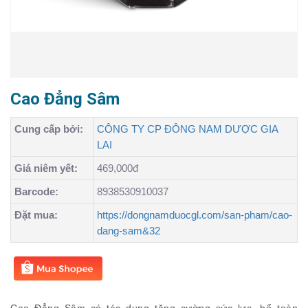
Cao Đẳng Sâm
Cung cấp bởi:
CÔNG TY CP ĐÔNG NAM DƯỢC GIA
LAI
Giá niêm yết:
469,000đ
Barcode:
8938530910037
Đặt mua:
https://dongnamduocgl.com/san-pham/cao-
dang-sam&32