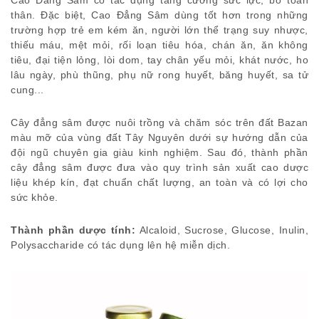
Cao Đẳng Sâm có tác dụng tăng cường sức lực, bổ toàn
thân. Đặc biệt, Cao Đẳng Sâm dùng tốt hơn trong những
trường hợp trẻ em kém ăn, người lớn thể trạng suy nhược,
thiếu máu, mệt mỏi, rối loạn tiêu hóa, chán ăn, ăn không
tiêu, đại tiện lỏng, lòi dom, tay chân yếu mỏi, khát nước, ho
lâu ngày, phù thũng, phụ nữ rong huyết, băng huyết, sa tử
cung...
Cây đẳng sâm được nuôi trồng và chăm sóc trên đất Bazan
màu mỡ của vùng đất Tây Nguyên dưới sự hướng dẫn của
đội ngũ chuyên gia giàu kinh nghiệm. Sau đó, thành phần
cây đẳng sâm được đưa vào quy trình sản xuất cao dược
liệu khép kín, đạt chuẩn chất lượng, an toàn và có lợi cho
sức khỏe.
Thành phần dược tính:
Alcaloid, Sucrose, Glucose, Inulin,
Polysaccharide có tác dụng lên hệ miễn dịch.