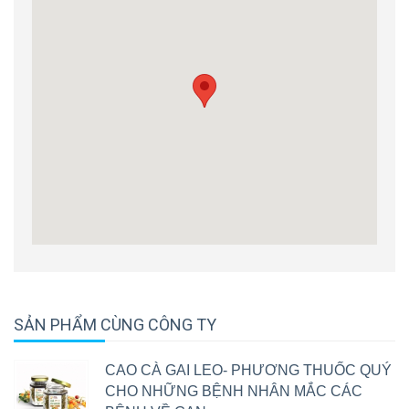
giữ được tinh chất của dược liệu và đảm bảo đủ chất
lượng vệ sinh an toàn thực phẩm.
Bản Tự Công Bố chất lượng sản phẩm
4) Công đoạn đóng gói:
Sản phẩm được kiểm nghiệm , lưu mẫu tại công ty, đóng
gói bao bì theo đúng tiêu chuẩn Bộ Y tế.
SẢN PHẨM CÙNG CÔNG TY
CAO CÀ GAI LEO- PHƯƠNG THUỐC QUÝ
CHO NHỮNG BỆNH NHÂN MẮC CÁC