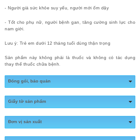
- Người già sức khỏe suy yếu, người mới ốm dậy
- Tốt cho phụ nữ, người bệnh gan, tăng cường sinh lực cho
nam giới.
Lưu ý: Trẻ em dưới 12 tháng tuổi dùng thận trọng
Sản phẩm này không phải là thuốc và không có tác dụng
thay thế thuốc chữa bệnh.
Đóng gói, bảo quản
Khối lượng tịnh: 120 gr
Giấy tờ sản phẩm
Bảo quản: bảo quản nơi mát mẻ, khô ráo, tránh ánh
nắng trực tiếp.
Cảnh báo: Không dùng sản phẩm khi quá hạn sử dụng,
Đơn vị sản xuất
có dấu hiệu mốc hoặc có mùi lạ
Tên đơn vị : CÔNG TY CP ĐÔNG NAM DƯỢC GIA LAI