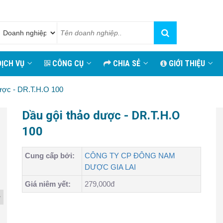
ỊCH VỤ
CÔNG CỤ
CHIA SẺ
GIỚI THIỆU
ược - DR.T.H.O 100
Dầu gội thảo dược - DR.T.H.O
100
Cung cấp bởi:
CÔNG TY CP ĐÔNG NAM
DƯỢC GIA LAI
Giá niêm yết:
279,000đ