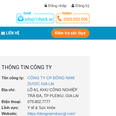
Đăng nhập
Đăng ký
LIÊN HỆ
Kiểm tra xác thực
THÔNG TIN CÔNG TY
Tên công ty:
CÔNG TY CP ĐÔNG NAM
DƯỢC GIA LAI
Địa chỉ:
LÔ A1, KHU CÔNG NGHIỆP
TRÀ ĐA, TP PLEIKU, GIA LAI
Điện thoại:
079.802.7777
Lĩnh vực:
Y tế & Sức khỏe
Website:
https://dongnamduocgl.com/