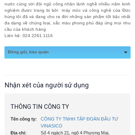
nước cùng với đội ngũ công nhân lành nghề nhiều năm kinh
nghiệm được trang bị bởi máy móc và công nghệ của Đức
húng tôi đã và đang cho ra đời những sản phẩm tốt bậc nhất
đa dạng về chủng loại, sắc màu phong phú đáp ứng mọi nhu
cầu của khách hàng.
Liên hệ: 024.2261.1116
Đóng gói, bảo quản
Bảo quản: Nơi khô ráo, thoáng mát
Quy cách: Bao 40Kg
Nhận xét của người sử dụng
THÔNG TIN CÔNG TY
Tên công ty:
CÔNG TY TNHH TẬP ĐOÀN ĐẦU TƯ
VINASICO
Địa chỉ:
Số 4 ngách 21, ngõ 4 Phương Mai,