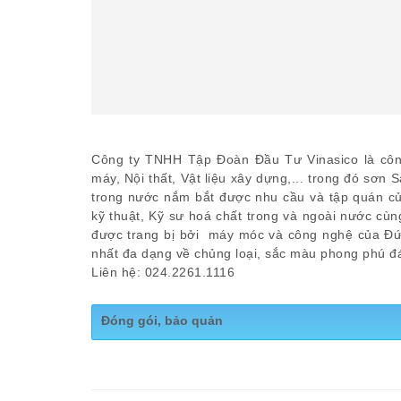
Công ty TNHH Tập Đoàn Đầu Tư Vinasico là công
máy, Nội thất, Vật liệu xây dựng,... trong đó sơn S
trong nước nắm bắt được nhu cầu và tập quán của
kỹ thuật, Kỹ sư hoá chất trong và ngoài nước cù
được trang bị bởi máy móc và công nghệ của Đức
nhất đa dạng về chủng loại, sắc màu phong phú đ
Liên hệ: 024.2261.1116
Đóng gói, bảo quản
Bảo quản: Nơi khô ráo, thoáng mát
Quy cách: Thùng 18L