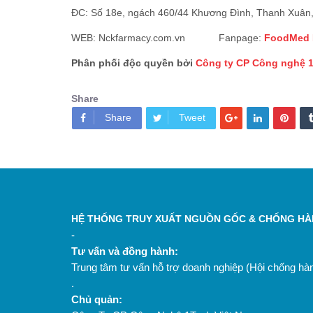
ĐC: Số 18e, ngách 460/44 Khương Đình, Thanh Xuân,
WEB: Nckfarmacy.com.vn Fanpage:
FoodMed
Phân phối độc quyền bởi
C
ông ty CP Công nghệ 
Share
Share
Tweet
HỆ THỐNG TRUY XUẤT NGUỒN GỐC & CHỐNG HÀN
-
Tư vấn và đồng hành:
Trung tâm tư vấn hỗ trợ doanh nghiệp (Hội chống h
.
Chủ quản: