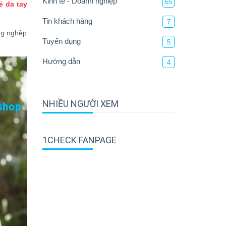
Kinh tế - Doanh nghiệp
65
ẻ da tay
Tin khách hàng
7
ông nghệp
Tuyển dụng
5
Hướng dẫn
4
NHIỀU NGƯỜI XEM
1CHECK FANPAGE