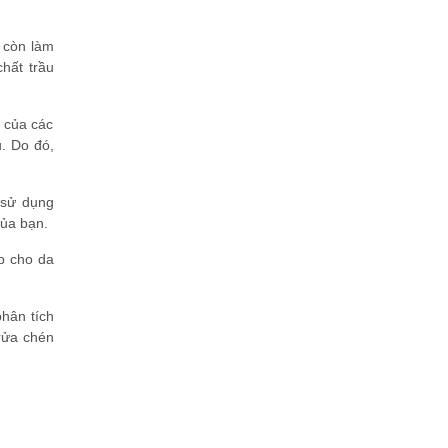
còn làm
hất trầu
g của các
u. Do đó,
 sử dụng
của bạn.
úp cho da
hân tích
rửa chén