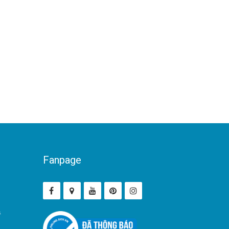
Fanpage
ả