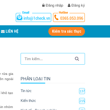
Đăng nhập
Đăng ký
LIÊN HỆ
Kiểm tra xác thực
 rửa gia
PHÂN LOẠI TIN
bên ngoài
Tin tức
137
í khô tạo
Kiến thức
215
amin nhóm