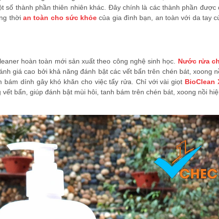
t số thành phần thiên nhiên khác. Đây chính là các thành phần được 
ồng thời
an toàn cho sức khỏe
của gia đình bạn, an toàn với da tay 
eaner hoàn toàn mới sản xuất theo công nghệ sinh học.
Nước rửa ch
h giá cao bởi khả năng đánh bật các vết bẩn trên chén bát, xoong n
 bám dính gây khó khăn cho việc tẩy rửa. Chỉ với vài giọt
BioClean 
 vết bẩn, giúp đánh bật mùi hôi, tanh bám trên chén bát, xoong nồi hi