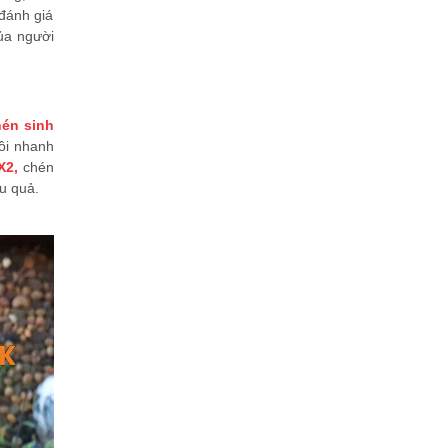
đánh giá
của người
én sinh
ồi nhanh
X2,
chén
ệu quả.