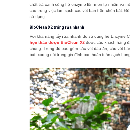
chất trà xanh cùng hệ enzyme lên men tự nhiên và mộ
cao trong việc làm sạch các vết bẩn trên chén bát. Đ
sử dụng.
BioClean X2 tráng rửa nhanh
Với khả năng tẩy rửa nhanh do sử dụng hệ Enzyme Cl
học thảo dược BioClean X2
được các khách hàng đán
chóng. Trong đó bao gồm các vết dầu ăn, các vết bẩn
bát, xoong nồi trong gia đình bạn hoàn toàn sạch bong