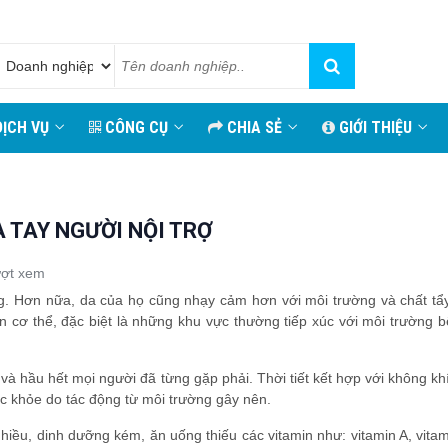
ỊCH VỤ
CÔNG CỤ
CHIA SẺ
GIỚI THIỆU
A TAY NGƯỜI NỘI TRỢ
ượt xem
ng. Hơn nữa, da của họ cũng nhạy cảm hơn với môi trường và chất tẩy
ên cơ thể, đặc biệt là những khu vực thường tiếp xúc với môi trường 
à hầu hết mọi người đã từng gặp phải. Thời tiết kết hợp với không kh
ức khỏe do tác động từ môi trường gây nên.
nhiều, dinh dưỡng kém, ăn uống thiếu các vitamin như: vitamin A, vit