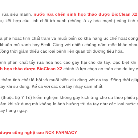
y rửa siêu mạnh,
nước rửa chén sinh học thảo dược BioClean X2
 kết hợp của tinh chất trà xanh (chống ô xy hóa mạnh) cùng tinh c
 cà phê hoặc tinh chất tràm và muối biển có khả năng ức chế hoạt độn
trực khuẩn mủ xanh hay Ecoli. Cùng với nhiều chủng nấm mốc khác nha
ồng thời giảm thiểu các loại bệnh liên quan tới đường tiêu hóa.
nh phần chất tẩy rửa hóa học cao gây hại cho da tay. Đặc biệt khi
nh học thảo dược BioClean X2
chính là lựa chọn an toàn cho da tay 
thêm tinh chất lô hội và muối biển dịu dàng với da tay. Đồng thời gi
tay khi sử dụng. Kể cả với các đôi tay nhạy cảm nhất.
thuộc Bộ Y Tế) kiểm nghiệm không gây kích ứng cho da theo phiếu p
âm khi sử dụng mà không lo ảnh hưởng tới da tay như các loại nước 
tay hàng ngày.
 dược công nghệ cao NCK FARMACY