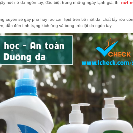
y nứt nẻ da ngón tay, đặc biệt trong những ngày lạnh giá, thì
nứt n
ường xuyên sẽ gây phá hủy rào cản lipid trên bề mặt da, chất tẩy rửa c
, dẫn đến tình trạng kích ứng và bong tróc lột da ngón tay.