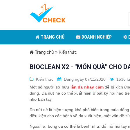
TRANG CHỦ
DOANH NGHIỆP
D
Trang chủ
»
Kiến thức
BIOCLEAN X2 - "MÓN QUÀ" CHO D
Kiến thức
Đăng ngày 07/11/2020
1536 l
Một số người sở hữu
làn da nhạy cảm
dễ bị kích ứ
dụng. Da nứt nẻ có thể xuất hiện ở bất kỳ nơi nào tr
như bàn tay.
Da nứt nẻ là hiện tượng khá phổ biến trong mùa đông v
điều kiện cho các bệnh về da xuất hiện, một vấn đề s
Ngoài ra, bong da có thể là bệnh như: đổ mồ hôi tay 