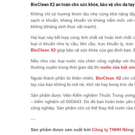
BioClean X2 an toàn cho sức khỏe, bảo vệ cho da tay
Không chỉ có hương thơm dịu nhẹ cùng khả năng tẩ
sạch vi khuẩn, kháng khuẩn và kháng nấm mốc với sự
không (kháng sinh thực vật mạnh).
Hai loại này kết hợp cùng tinh chất sả hoặc tinh chất
loại vi khuẩn như tụ cầu, liên cầu, trực khuẩn lỵ, 
BioClean X2
giúp bảo vệ sức khỏe của gia đình bạn. Đ
Nếu như các loại nước rửa chén công nghiệp với thà
thường xuyên trong thời gian dài thì
nước rửa bát si
Ngoài thành phần từ thiên nhiên,
BioClean X2
còn có 
tay của bạn không bị nứt nẻ, khô rát hay bong tróc da 
Sản phẩm được Viện Kiểm nghiệm Thuốc Trung ương (
– kiểm nghiệm số 50G643. Do đó bạn hoàn toàn yên t
công nghiệp. Sản phẩm còn có thể thay thế nước rửa 
---
Sản phẩm được sản xuất bởi
Công ty TNHH Nông