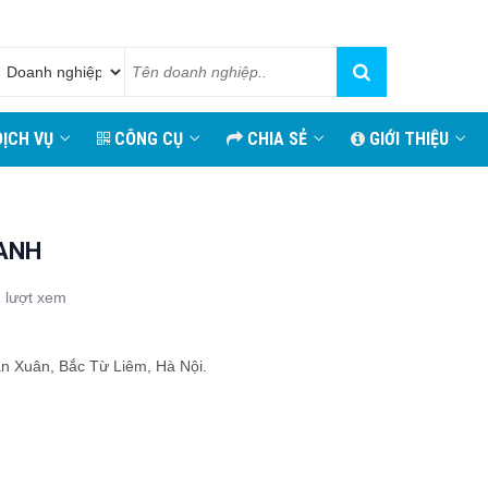
ỊCH VỤ
CÔNG CỤ
CHIA SẺ
GIỚI THIỆU
OANH
 lượt xem
ân Xuân, Bắc Từ Liêm, Hà Nội.