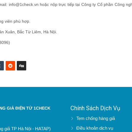
ỉ email: info@1check.vn hoặc nộp trực tiếp tại Công ty Cổ phần Công n
ng viên phù hợp.
ân Xuân, Bắc Từ Liêm, Hà Nội.
3096)
Chính Sách Dịch Vụ
G GIẢ ĐIỆN TỬ 1CHECK
Tem chống hàng giả
Điều khoản dịch vụ
àng giả TP Hà Nội - HATAP)