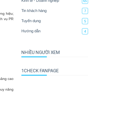
Kinh tế - Doanh nghiệp
65
Tin khách hàng
7
ng hiệu;
ch vụ PR
Tuyển dụng
5
Hướng dẫn
4
NHIỀU NGƯỜI XEM
1CHECK FANPAGE
nâng cao
 huy năng