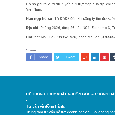
Hồ sơ ghi rõ vị trí dự tuyển gửi trực tiếp qua địa ch
Việt Nam.
Hạn nộp hồ sơ
: Từ 07/02 đến khi công ty tìm được ứ
Địa chỉ
: Phòng 2626, tầng 26, tòa N04, Ecohome 3, T
Hotline
: Ms Huế (0989521920) hoặc Ms Lan (036505
Share
Share
Tweet
HỆ THỐNG TRUY XUẤT NGUỒN GỐC & CHỐNG HÀN
-
Tư vấn và đồng hành:
Trung tâm tư vấn hỗ trợ doanh nghiệp (Hội chống h