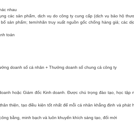
hác nhau
dụng các sản phẩm, dịch vụ do công ty cung cấp (dịch vụ bảo hộ thươ
bố sản phẩm; tem/nhãn truy xuất nguồn gốc chống hàng giả; các dị
anh toán
hưởng doanh số cá nhân + Thưởng doanh số chung cả công ty
 doanh hoặc Giám đốc Kinh doanh. Được chú trọng đào tạo, học tập 
hân thiện, tạo điều kiện tốt nhất để mỗi cá nhân khẳng định và phát
ông bằng, minh bạch và luôn khuyến khích sáng tạo, đổi mới