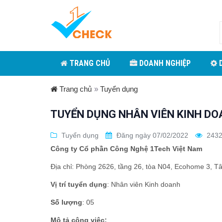
TRANG CHỦ
DOANH NGHIỆP
D
Trang chủ
»
Tuyển dụng
TUYỂN DỤNG NHÂN VIÊN KINH D
Tuyển dụng
Đăng ngày 07/02/2022
2432
Công ty Cổ phần Công Nghệ 1Tech Việt Nam
Địa chỉ: Phòng 2626, tầng 26, tòa N04, Ecohome 3, T
Vị trí tuyển dụng
: Nhân viên Kinh doanh
Số lượng
: 05
Mô tả công việc: