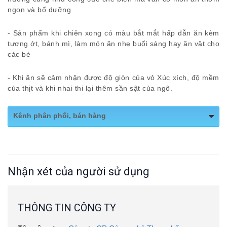
ngon và bổ dưỡng
- Sản phẩm khi chiên xong có màu bắt mắt hấp dẫn ăn kèm
tương ớt, bánh mì, làm món ăn nhẹ buổi sáng hay ăn vặt cho
các bé
- Khi ăn sẽ cảm nhận được độ giòn của vỏ Xúc xích, độ mềm
của thịt và khi nhai thi lại thêm sần sật của ngô.
Kênh phân phối, bán hàng
Website:
chizooo.com
Shopee:
https://shopee.vn/diema1xxx
Nhận xét của người sử dụng
Fanpage:
Bếp nhà Chizooo
THÔNG TIN CÔNG TY