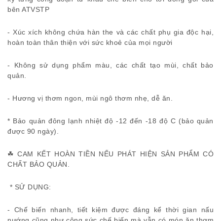
bên ATVSTP
- Xúc xích không chứa hàn the và các chất phụ gia độc hại,
hoàn toàn thân thiện với sức khoẻ của mọi người
- Không sử dụng phẩm màu, các chất tạo mùi, chất bảo
quản.
- Hương vị thơm ngon, mùi ngô thơm nhẹ, dễ ăn.
* Bảo quản đông lạnh nhiệt độ -12 đến -18 độ C (bảo quản
được 90 ngày).
☘ CAM KẾT HOÀN TIỀN NẾU PHÁT HIỆN SẢN PHẨM CÓ
CHẤT BẢO QUẢN.
* SỬ DỤNG:
- Chế biến nhanh, tiết kiệm được đáng kể thời gian nấu
nướng cũng như công sức chế biến mà vẫn có món ăn thơm