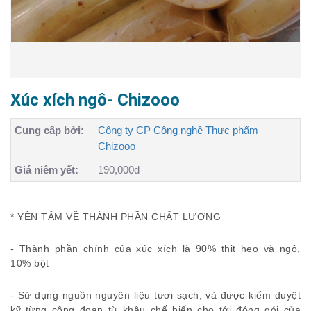
Xúc xích ngô- Chizooo
Cung cấp bởi:
Công ty CP Công nghệ Thực phẩm
Chizooo
Giá niêm yết:
190,000đ
* YÊN TÂM VỀ THÀNH PHẦN CHẤT LƯỢNG
- Thành phần chính của xúc xích là 90% thịt heo và ngô,
10% bột
- Sử dụng nguồn nguyên liệu tươi sạch, và được kiểm duyệt
kỹ từng công đoạn từ khâu chế biến cho tới đóng gói của