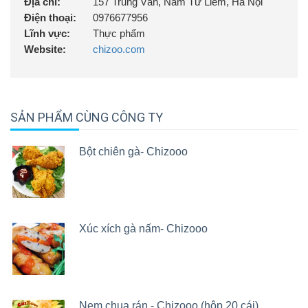
Địa chỉ:
157 Trung Văn, Nam Từ Liêm, Hà Nội
Điện thoại:
0976677956
Lĩnh vực:
Thực phẩm
Website:
chizoo.com
SẢN PHẨM CÙNG CÔNG TY
Bột chiên gà- Chizooo
Xúc xích gà nấm- Chizooo
Nem chua rán - Chizooo (hộp 20 cái)