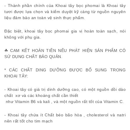
- Thành phần chính của Khoai tây bọc phomai là Khoai tây
tươi được lựa chọn và kiểm duyệt kỹ càng từ nguồn nguyên
liệu đảm bảo an toàn vệ sinh thực phẩm.
Đặc biệt, khoai tây bọc phomai gia vị hoàn toàn sạch, nói
không với phụ gia.
☘ CAM KẾT HOÀN TIỀN NẾU PHÁT HIỆN SẢN PHẨM CÓ
SỬ DỤNG CHẤT BẢO QUẢN.
* CÁC CHẤT DING DƯỠNG ĐƯỢC BỔ SUNG TRONG
KHOAI TÂY:
- Khoai tây có giá trị dinh dưỡng cao, có một nguồn dồi dào
chất xơ và các khoáng chất cần thiết
như Vitamin B6 và kali , và một nguồn rất tốt của Vitamin C.
- Khoai tây chứa ít Chất béo bão hòa , cholesterol và natri
nên rất tốt cho tim mạch