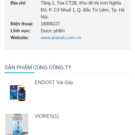
asphodeloides) 30mg, Chiết xuất Hoàng bá
Địa chỉ:
Tầng 1, Tòa CT2B, Khu đô thị mới Nghĩa
(Phellodendron amurense extract, Berberin 64%) 30mg,
Đô, P. Cổ Nhuế 1, Q. Bắc Từ Liêm, Tp. Hà
Chiết xuất Diếp cá (Houttuynia cordata extract) 30mg,
Nội.
Cao Cam thảo (Glycyrrhiza uralensis) 30mg.
Điện thoại:
18006227
Lĩnh vực:
Dược phẩm
Thành phần khác:
Dầu đậu nành, lecithin, sáp ong,
Website:
www.pranah.com.vn
palm oil, gelatin, glycerin, sorbitol, vanillin, nipazin,
nipazol, nước tinh khiết, màu thực phẩm vừa đủ
SẢN PHẨM CÙNG CÔNG TY
ENDOST Vai Gáy
VIORES(1)