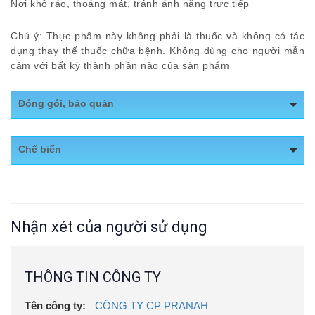
Nơi khô ráo, thoáng mát, tránh ánh nắng trực tiếp
Chú ý: Thực phẩm này không phải là thuốc và không có tác
dụng thay thế thuốc chữa bệnh. Không dùng cho người mẫn
cảm với bất kỳ thành phần nào của sản phẩm
Đóng gói, bảo quản
THỜI HẠN SỬ DỤNG:
Chế biến
03 năm kể từ ngày sản xuất. Ngày sản xuất và hạn sử
THÀNH PHẦN:
Mỗi viên nang mềm có chứa: Chiết xuất
dụng ghi trên nhãn sản phẩm.
Kim ngân hoa (Lonicera japonica extract, 25%
chlorogenic acid) 100mg, Chiết xuất Bồ công anh
BẢO QUẢN:
Nhận xét của người sử dụng
(Lactuca indica extract) 100mg, Chiết xuất Liên kiều
(Forsythia suspensa extract) 80mg, Chiết xuất Kê huyết
Nơi khô ráo, thoáng mát, tránh ánh nắng trực tiếp
đằng (Millettia sp extract) 50mg, Chiết xuất Thương nhĩ
tử (Xanthium strumarium extract) 50mg, Chiết xuất Kinh
THÔNG TIN CÔNG TY
giới (Elsholtzia ciliate extract) 50mg, Bột Phục Linh
(Poria cocos) 50mg, Cao Tri mẫu (Anemarrhena
Tên công ty:
CÔNG TY CP PRANAH