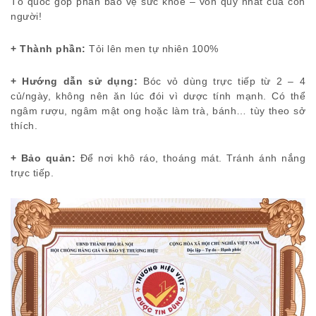
Tổ quốc góp phần bảo vệ sức khỏe – vốn quý nhất của con
người!
+ Thành phần:
Tỏi lên men tự nhiên 100%
+ Hướng dẫn sử dụng:
Bóc vỏ dùng trực tiếp từ 2 – 4
củ/ngày, không nên ăn lúc đói vì dược tính mạnh. Có thể
ngâm rượu, ngâm mật ong hoặc làm trà, bánh… tùy theo sở
thích.
+ Bảo quản:
Để nơi khô ráo, thoáng mát. Tránh ánh nắng
trực tiếp.