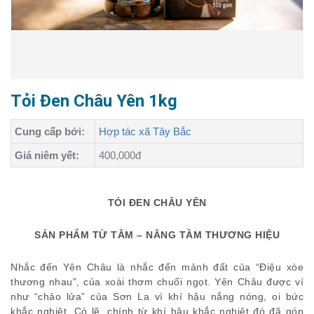
Tỏi Đen Châu Yên 1kg
Cung cấp bởi:
Hợp tác xã Tây Bắc
Giá niêm yết:
400,000đ
TỎI ĐEN CHÂU YÊN
SẢN PHẨM TỪ TÂM – NÂNG TẦM THƯƠNG HIỆU
Nhắc đến Yên Châu là nhắc đến mảnh đất của “Điệu xòe
thương nhau”, của xoài thơm chuối ngọt. Yên Châu được ví
như “chảo lửa” của Sơn La vì khí hậu nắng nóng, oi bức
khắc nghiệt. Có lẽ, chính từ khí hậu khắc nghiệt đó đã góp