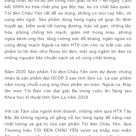
bằng nhiệt độ và độ ẩm trong thời gian từ 45 – 60 ngày. Cam
kết 100% ko hóa chất phụ gia độc hại, ko có chất bảo quản.
Tỏi đen Châu Yên rất dễ sử dụng, không có mùi cay hắc, vô
cùng dẻo ngọt. Sản phẩm dùng hàng ngày sẽ giúp ổn định
huyết áp, kiểm soát tốt lượng đường, bảo vệ gan, chống lão
hóa, phòng chống tim mạch, giảm mỡ trong máu, phòng
ngừa bệnh ung thư, tăng cường sức đề kháng, ngăn ngừa xơ
cứng động mạch Ngoài ra bên HTX còn cho ra mắt các sản
phẩm từ tỏi đen như Rượu tỏi đen, mật ong ngâm tỏi đen từ
những nguyên liệu chuẩn sạch và vô cùng chất lượng.
Năm 2020 Sản phẩm Tỏi đen Châu Yên vinh dự được chứng
nhận là sản phẩm đạt OCOP 3 sao tỉnh Sơn La. Là sản phẩm
nằm trong chuỗi cung ứng thực phẩm an toàn. Ngoài ra, Máy
lên men Tỏi Đen còn đạt giải Ba trong cuộc thi Sáng tạo
Khoa học kĩ thuật tỉnh Sơn La năm 2018.
Với cái Tâm của người kinh doanh, những năm qua HTX Tây
Bắc đã không ngừng cố gắng nỗ lực từng ngày để nâng cao
chất lượng và giá trị của sản phẩm Tỏi đen Châu Yên, đưa
Thương hiệu TỎI ĐEN CHÂU YÊN vươn xa khắp mọi miền