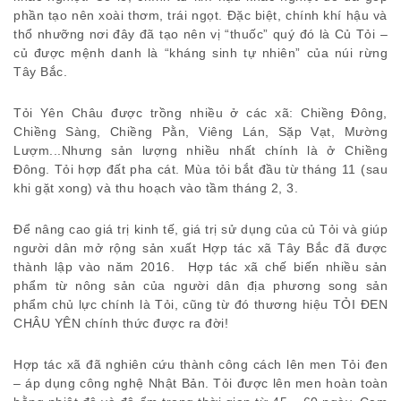
phần tạo nên xoài thơm, trái ngọt. Đặc biệt, chính khí hậu và
thổ nhưỡng nơi đây đã tạo nên vị “thuốc” quý đó là Củ Tỏi –
củ được mệnh danh là “kháng sinh tự nhiên” của núi rừng
Tây Bắc.
Tỏi Yên Châu được trồng nhiều ở các xã: Chiềng Đông,
Chiềng Sàng, Chiềng Pằn, Viêng Lán, Sặp Vạt, Mường
Lượm...Nhưng sản lượng nhiều nhất chính là ở Chiềng
Đông. Tỏi hợp đất pha cát. Mùa tỏi bắt đầu từ tháng 11 (sau
khi gặt xong) và thu hoạch vào tầm tháng 2, 3.
Để nâng cao giá trị kinh tế, giá trị sử dụng của củ Tỏi và giúp
người dân mở rộng sản xuất Hợp tác xã Tây Bắc đã được
thành lập vào năm 2016. Hợp tác xã chế biến nhiều sản
phẩm từ nông sản của người dân địa phương song sản
phẩm chủ lực chính là Tỏi, cũng từ đó thương hiệu TỎI ĐEN
CHÂU YÊN chính thức được ra đời!
Hợp tác xã đã nghiên cứu thành công cách lên men Tỏi đen
– áp dụng công nghệ Nhật Bản. Tỏi được lên men hoàn toàn