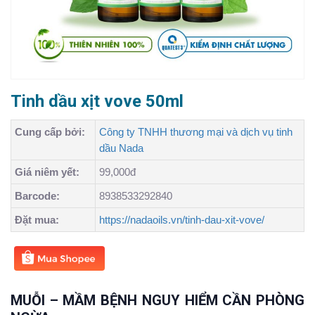
Tinh dầu xịt vove 50ml
Cung cấp bởi:
Công ty TNHH thương mại và dịch vụ tinh
dầu Nada
Giá niêm yết:
99,000đ
Barcode:
8938533292840
Đặt mua:
https://nadaoils.vn/tinh-dau-xit-vove/
MUỖI – MẦM BỆNH NGUY HIỂM CẦN PHÒNG