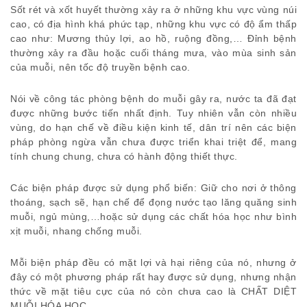
Sốt rét và xốt huyết thường xảy ra ở những khu vực vùng núi
cao, có địa hình khá phức tạp, những khu vực có độ ẩm thấp
cao như: Mương thủy lợi, ao hồ, ruộng đồng,… Đỉnh bệnh
thường xảy ra đầu hoặc cuối tháng mưa, vào mùa sinh sản
của muỗi, nên tốc độ truyền bệnh cao.
Nói về công tác phòng bệnh do muỗi gây ra, nước ta đã đạt
được những bước tiến nhất định. Tuy nhiên vẫn còn nhiều
vùng, do hạn chế về điều kiện kinh tế, dân trí nên các biện
pháp phòng ngừa vẫn chưa được triển khai triệt để, mang
tính chung chung, chưa có hành động thiết thực.
Các biện pháp được sử dụng phổ biến: Giữ cho nơi ở thông
thoáng, sạch sẽ, hạn chế để đọng nước tạo lăng quăng sinh
muỗi, ngủ mùng,…hoặc sử dụng các chất hóa học như bình
xịt muỗi, nhang chống muỗi.
Mỗi biện pháp đều có mặt lợi và hại riêng của nó, nhưng ở
đây có một phương pháp rất hay được sử dụng, nhưng nhận
thức về mặt tiêu cực của nó còn chưa cao là CHẤT DIỆT
MUỖI HÓA HỌC.