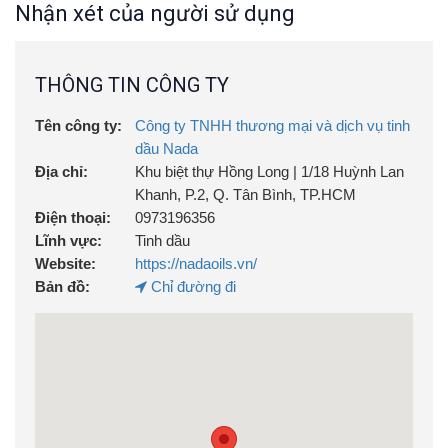
Nhận xét của người sử dụng
–
100% Từ thiên nhiên
, thân thiện với môi trường.
THÔNG TIN CÔNG TY
– Không chất độc hại,
an toàn khi sử dụng trực tiếp
cho người.
Tên công ty:
Công ty TNHH thương mại và dịch vụ tinh
dầu Nada
–
Bao bì thủy tinh
có thể tái sử dụng
cho nhiều mục
Địa chỉ:
Khu biệt thự Hồng Long | 1/18 Huỳnh Lan
đích khác nhau
Khanh, P.2, Q. Tân Bình, TP.HCM
Điện thoại:
0973196356
–
Sản phẩm từ thiên nhiên đầu tiên trên thị trường
có khả năng đuổi muỗi vượt trội
Lĩnh vực:
Tinh dầu
Website:
https://nadaoils.vn/
– Kiểm định chất lượng bởi
QUATEST3.
Bản đồ:
Chỉ đường đi
–
Mã QR Code
truy vấn thông tin chính hãng của sản
phẩm
Thành phần chính:
Tinh dầu Oải Hương, Sả Chanh,
Bạc Hà , Etanol 70