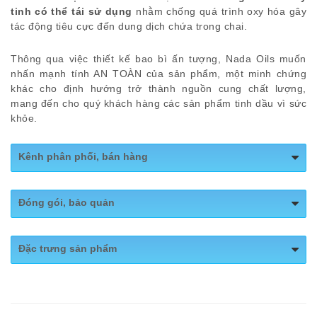
tinh
có thể tái sử dụng
nhằm chống quá trình oxy hóa gây
tác động tiêu cực đến dung dịch chứa trong chai.
Thông qua việc thiết kế bao bì ấn tượng, Nada Oils muốn
nhấn mạnh tính AN TOÀN của sản phẩm, một minh chứng
khác cho định hướng trở thành nguồn cung chất lượng,
mang đến cho quý khách hàng các sản phẩm tinh dầu vì sức
khỏe.
Kênh phân phối, bán hàng
Website:
https://nadaoils.vn/
Đóng gói, bảo quản
Shopee:
https://shopee.vn/nadaoils_officialstore
Quy cách đóng gói: Chai 50ml, 100ml
Fanpage:
https://www.facebook.com/nadaoils.vn
Đặc trưng sản phẩm
– Đặc chế theo
công thức riêng nhà NaDa
với sự hỗ
trợ của
Tiến Sĩ Maicoratf từ Thụy Sỹ và 2 chuyên gia
trong nghành tại Việt Nam.