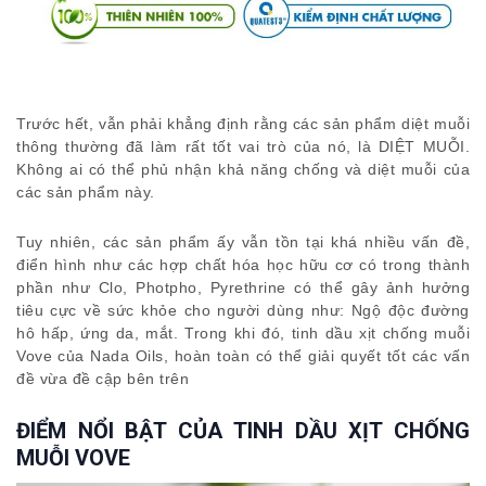
Trước hết, vẫn phải khẳng định rằng các sản phẩm diệt muỗi
thông thường đã làm rất tốt vai trò của nó, là DIỆT MUỖI.
Không ai có thể phủ nhận khả năng chống và diệt muỗi của
các sản phẩm này.
Tuy nhiên, các sản phẩm ấy vẫn tồn tại khá nhiều vấn đề,
điển hình như các hợp chất hóa học hữu cơ có trong thành
phần như Clo, Photpho, Pyrethrine có thể gây ảnh hưởng
tiêu cực về sức khỏe cho người dùng như: Ngộ độc đường
hô hấp, ứng da, mắt. Trong khi đó, tinh dầu xịt chống muỗi
Vove của Nada Oils, hoàn toàn có thể giải quyết tốt các vấn
đề vừa đề cập bên trên
ĐIỂM NỔI BẬT CỦA TINH DẦU XỊT CHỐNG
MUỖI VOVE