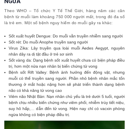
NGỪA
Theo WHO – Tổ chức Y Tế Thế Giới, hàng năm các căn
bệnh từ muỗi làm khoảng 750 000 người mất, trong đó đa số
là trẻ em. Một số bệnh nguy hiểm do muỗi gây ra khác:
Sốt xuất huyết Dengue: Do muỗi vằn truyền nhiễm sang người
Sốt rét: Do muỗi Anophe truyền sang người
Virus Zika: Lây truyền qua loài muỗi Aedes Aegypt, nguyên
nhân dây ra dị tật đầu ở trẻ sơ sinh
Sốt vàng da: Dạng bệnh sốt xuất huyết chưa có biện pháp điều
trị, hơn một nửa nạn nhân bị biến chứng tử vong
Bệnh sốt Rift Valley: Bệnh ảnh hưởng đến động vật, nhưng
muỗi có thể truyền sang người. Phần nhỏ bệnh nhân mắc tổn
thương ở mắt hoặc nặng hơn sẽ phát triển thành dạng bệnh
não có khả năng tử vong cao
Viêm não Nhật Bản: Nạn nhân chủ yếu là trẻ dưới 5 tuổi, người
bệnh chịu nhiều biến chứng như viêm phổi, nhiễm trùy tiết niệu,
suy hô hấp,… dẫn đến tử vong. Hiện nay chỉ có vacxin phòng
ngừa không có biện pháp điều trị.