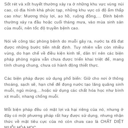
Sốt rét và xốt huyết thường xảy ra ở những khu vực vùng núi
cao, có địa hình khá phức tạp, những khu vực có độ ẩm thấp
cao như: Mương thủy lợi, ao hồ, ruộng đồng,… Đỉnh bệnh
thường xảy ra đầu hoặc cuối tháng mưa, vào mùa sinh sản
của muỗi, nên tốc độ truyền bệnh cao.
Nói về công tác phòng bệnh do muỗi gây ra, nước ta đã đạt
được những bước tiến nhất định. Tuy nhiên vẫn còn nhiều
vùng, do hạn chế về điều kiện kinh tế, dân trí nên các biện
pháp phòng ngừa vẫn chưa được triển khai triệt để, mang
tính chung chung, chưa có hành động thiết thực.
Các biện pháp được sử dụng phổ biến: Giữ cho nơi ở thông
thoáng, sạch sẽ, hạn chế để đọng nước tạo lăng quăng sinh
muỗi, ngủ mùng,…hoặc sử dụng các chất hóa học như bình
xịt muỗi, nhang chống muỗi.
Mỗi biện pháp đều có mặt lợi và hại riêng của nó, nhưng ở
đây có một phương pháp rất hay được sử dụng, nhưng nhận
thức về mặt tiêu cực của nó còn chưa cao là CHẤT DIỆT
MUỖI HÓA HỌC.