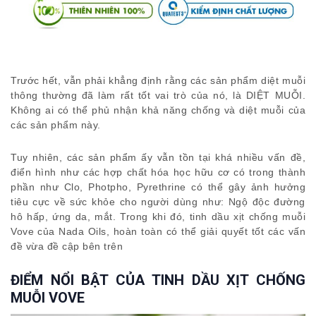
Trước hết, vẫn phải khẳng định rằng các sản phẩm diệt muỗi
thông thường đã làm rất tốt vai trò của nó, là DIỆT MUỖI.
Không ai có thể phủ nhận khả năng chống và diệt muỗi của
các sản phẩm này.
Tuy nhiên, các sản phẩm ấy vẫn tồn tại khá nhiều vấn đề,
điển hình như các hợp chất hóa học hữu cơ có trong thành
phần như Clo, Photpho, Pyrethrine có thể gây ảnh hưởng
tiêu cực về sức khỏe cho người dùng như: Ngộ độc đường
hô hấp, ứng da, mắt. Trong khi đó, tinh dầu xịt chống muỗi
Vove của Nada Oils, hoàn toàn có thể giải quyết tốt các vấn
đề vừa đề cập bên trên
ĐIỂM NỔI BẬT CỦA TINH DẦU XỊT CHỐNG
MUỖI VOVE