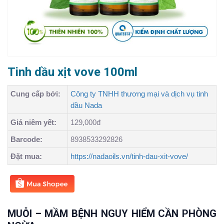
Tinh dầu xịt vove 100ml
Cung cấp bởi:
Công ty TNHH thương mại và dịch vụ tinh
dầu Nada
Giá niêm yết:
129,000đ
Barcode:
8938533292826
Đặt mua:
https://nadaoils.vn/tinh-dau-xit-vove/
MUỖI – MẦM BỆNH NGUY HIỂM CẦN PHÒNG