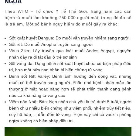
NGỪA
Theo WHO – Tổ chức Y Tế Thế Giới, hàng năm các căn
bệnh từ muỗi làm khoảng 750 000 người mất, trong đó đa số
là trẻ em. Một số bệnh nguy hiểm do muỗi gây ra khác:
Sốt xuất huyết Dengue: Do muỗi vằn truyền nhiễm sang người
Sốt rét: Do muỗi Anophe truyền sang người
Virus Zika: Lây truyền qua loài muỗi Aedes Aegypt, nguyên
nhân dây ra dị tật đầu ở trẻ sơ sinh
Sốt vàng da: Dạng bệnh sốt xuất huyết chưa có biện pháp điều
trị, hơn một nửa nạn nhân bị biến chứng tử vong
Bệnh sốt Rift Valley: Bệnh ảnh hưởng đến động vật, nhưng
muỗi có thể truyền sang người. Phần nhỏ bệnh nhân mắc tổn
thương ở mắt hoặc nặng hơn sẽ phát triển thành dạng bệnh
não có khả năng tử vong cao
Viêm não Nhật Bản: Nạn nhân chủ yếu là trẻ dưới 5 tuổi, người
bệnh chịu nhiều biến chứng như viêm phổi, nhiễm trùy tiết niệu,
suy hô hấp,… dẫn đến tử vong. Hiện nay chỉ có vacxin phòng
ngừa không có biện pháp điều trị.