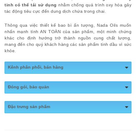
tinh
có thể tái sử dụng
nhằm chống quá trình oxy hóa gây
tác động tiêu cực đến dung dịch chứa trong chai.
Thông qua việc thiết kế bao bì ấn tượng, Nada Oils muốn
nhấn mạnh tính AN TOÀN của sản phẩm, một minh chứng
khác cho định hướng trở thành nguồn cung chất lượng,
mang đến cho quý khách hàng các sản phẩm tinh dầu vì sức
khỏe.
Kênh phân phối, bán hàng
Website:
https://nadaoils.vn/
Đóng gói, bảo quản
Shopee:
https://shopee.vn/nadaoils_officialstore
Quy cách đóng gói: Chai 50ml, 100m
Fanpage:
https://www.facebook.com/nadaoils.vn
Đặc trưng sản phẩm
– Đặc chế theo
công thức riêng nhà NaDa
với sự hỗ
trợ của
Tiến Sĩ Maicoratf từ Thụy Sỹ và 2 chuyên gia
trong nghành tại Việt Nam.