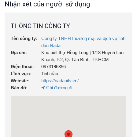
Nhận xét của người sử dụng
–
100% Từ thiên nhiên
, thân thiện với môi trường.
THÔNG TIN CÔNG TY
– Không chất độc hại,
an toàn khi sử dụng trực tiếp
cho người.
Tên công ty:
Công ty TNHH thương mại và dịch vụ tinh
dầu Nada
–
Bao bì thủy tinh
có thể tái sử dụng
cho nhiều mục
Địa chỉ:
Khu biệt thự Hồng Long | 1/18 Huỳnh Lan
đích khác nhau
Khanh, P.2, Q. Tân Bình, TP.HCM
Điện thoại:
0973196356
–
Sản phẩm từ thiên nhiên đầu tiên trên thị trường
có khả năng đuổi muỗi vượt trội
Lĩnh vực:
Tinh dầu
Website:
https://nadaoils.vn/
– Kiểm định chất lượng bởi
QUATEST3.
Bản đồ:
Chỉ đường đi
–
Mã QR Code
truy vấn thông tin chính hãng của sản
phẩm
Thành phần chính:
Tinh dầu Oải Hương, Sả Chanh,
Bạc Hà , Etanol 70