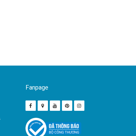
Fanpage
ả