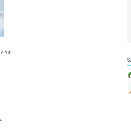
Mỹ Nữ
S
ú.