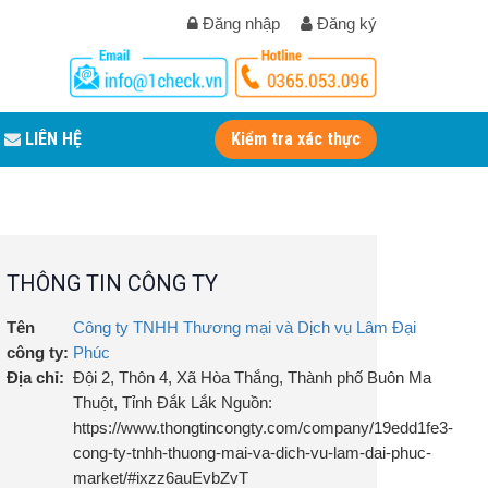
Đăng nhập
Đăng ký
LIÊN HỆ
Kiểm tra xác thực
THÔNG TIN CÔNG TY
Tên
Công ty TNHH Thương mại và Dịch vụ Lâm Đại
công ty:
Phúc
Địa chỉ:
Đội 2, Thôn 4, Xã Hòa Thắng, Thành phố Buôn Ma
Thuột, Tỉnh Đắk Lắk Nguồn:
https://www.thongtincongty.com/company/19edd1fe3-
cong-ty-tnhh-thuong-mai-va-dich-vu-lam-dai-phuc-
market/#ixzz6auEvbZvT