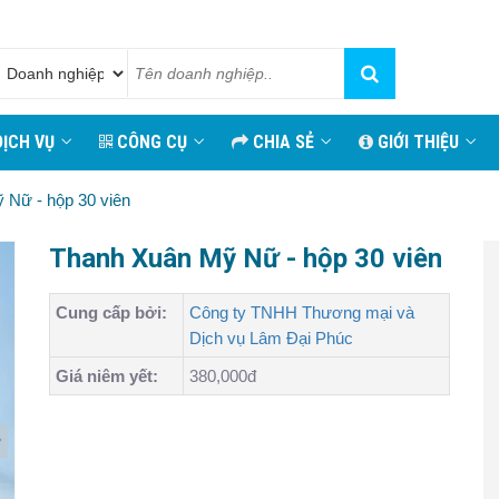
ỊCH VỤ
CÔNG CỤ
CHIA SẺ
GIỚI THIỆU
 Nữ - hộp 30 viên
Thanh Xuân Mỹ Nữ - hộp 30 viên
Cung cấp bởi:
Công ty TNHH Thương mại và
Dịch vụ Lâm Đại Phúc
Giá niêm yết:
380,000đ