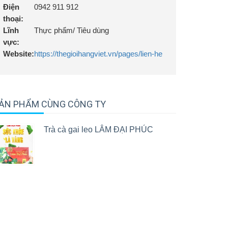
Điện
0942 911 912
thoại:
Lĩnh
Thực phẩm/ Tiêu dùng
vực:
Website:
https://thegioihangviet.vn/pages/lien-he
ẢN PHẨM CÙNG CÔNG TY
Trà cà gai leo LÂM ĐẠI PHÚC