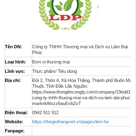
Tên DN:
Công ty TNHH Thương mại và Dịch vụ Lâm Đại
Phúc
Loại hình:
Đơn vị thương mại
Lĩnh vực:
Thực phẩm/ Tiêu dùng
Địa chỉ:
Đội 2, Thôn 4, Xã Hòa Thắng, Thành phố Buôn Ma
Thuột, Tỉnh Đắk Lắk Nguồn:
https://www.thongtincongty.com/company/19edd1fe3
cong-ty-tnhh-thuong-mai-va-dich-vu-lam-dai-phuc-
market/#ixzz6auEvbZvT
Điện thoại:
0942 911 912
Website:
https://thegioihangviet.vn/pages/lien-he
Fanpage: