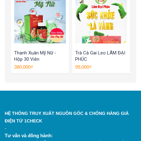
Thanh Xuân Mỹ Nữ -
Trà Cà Gai Leo LÂM ĐẠI
Hộp 30 Viên
PHÚC
380,000₫
99,000₫
HỆ THỐNG TRUY XUẤT NGUỒN GỐC & CHỐNG HÀNG GIẢ
ĐIỆN TỬ 1CHECK
-
Tư vấn và đồng hành: