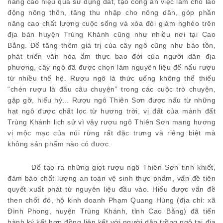
nâng cao hiệu quả sử dụng đất, tạo công ăn việc làm cho lao
động nông thôn, tăng thu nhập cho nông dân, góp phần
nâng cao chất lượng cuộc sống và xóa đói giảm nghèo trên
địa bàn huyện Trùng Khánh cũng như nhiều nơi tại Cao
Bằng. Để tăng thêm giá trị
của cây ngô
cũng như
bảo tồn,
phát triển
văn hóa ẩm thực bao đời
của người dân địa
phương,
c
ây ngô
đã
được
chọn
làm nguyên liệu để
nấu
rượu
từ nhiều thế hệ
. Rượu
ngô
là thức uống không thể thiếu
“chén rượu là đầu câu chuyện” trong các cuộc trò chuyện,
gặp gỡ, h
iếu hỷ
... Rượu
ngô Thiên Sơn
được nấu từ những
hạt ngô
được chất lọc từ hương trời, vị đất của mảnh đất
Trùng Khánh lịch sử vì vậy r
ượu ngô Thiên Sơn
mang
hương
vị mộc mạc của núi rừng
rất đặc trưng và riêng biệt mà
không sản phẩm nào có được.
Để
tạo ra
những giọt rượu
ngô
Thiên Sơn
tinh khiết,
đảm bảo
chất lượng an toàn vệ sinh thực phẩm, v
ấ
n đề tiên
quyết xuất phát từ nguyên liệu đầu vào. Hiểu được v
ấ
n đề
then chốt đó,
h
ộ
kinh doanh
Phạm Quang Hùng (địa chỉ: xã
Đình Phong, huyện Trùng Khánh, tỉnh Cao Bằng)
đã tiến
hành ký kết hợp đồng liên kết với người dân trồng ngô tại địa