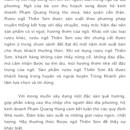
phương. Ngô của bà con thu hoạch xong được hộ
kinh
doanh
Phạm Quang Hùng thu mua
, bảo quản cẩn thận.
R
ượu
ngô Thiên Sơn được sản xuất theo phương pháp
truyền thống kết hợp với
dây chuyền,
máy móc hiện đại
nên
sản phẩm có
vị ngọt, hương thơm của ngô
.
K
hác với các loại
rượu khác
, rượu ngô Thiên Sơn
sau khi chưng cất được
ngâm ủ trong chum sành đất đạt đủ
một
năm mới xuất bán
cho thực khách thưởng thức. Khi
sử dụng
rượu ngô Thiên
Sơn
, khách hàng
không
cảm thấy
nóng cổ, không đau đầu,
mà cảm nhận được sự
êm dịu, mùi hương thơm
nhẹ rất
đặc
trưng của ngô.
S
ản phẩm
rượu ngô Thiên Sơn đã
được
khách hàng
trong huyện và
ngoài huyện Trùng Khánh yên
tâm lựa chọn và
tin dùng.
Với mong muốn xây dựng một đặc sản quê hương
,
góp phần nâng cao thu nhập cho người dân địa phương,
hộ
kinh doanh Phạm Quang Hùng
cam kết tuân thủ các quy định
N
hà nước
.
Đ
ảm bảo sản xuất ra những giọt rượu
ngon, chất
lượng
. Hãy thưởng thức Rượu ngô Thiên Sơn để thấy sự
khác biệt.