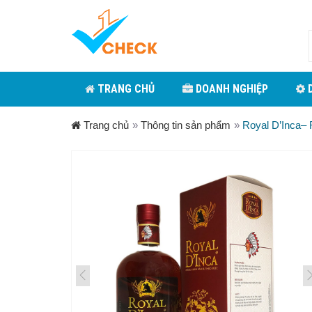
TRANG CHỦ
DOANH NGHIỆP
D
Trang chủ
»
Thông tin sản phẩm
»
Royal D’Inca–