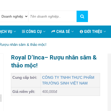
ỊCH VỤ
CÔNG CỤ
CHIA SẺ
GIỚI THIỆU
 Rượu nhân sâm & thảo mộc!
Royal D’Inca– Rượu nhân sâm &
thảo mộc!
Cung cấp bởi:
CÔNG TY TNHH THỰC PHẨM
TRƯỜNG SINH VIỆT NAM
Giá niêm yết:
400,000đ