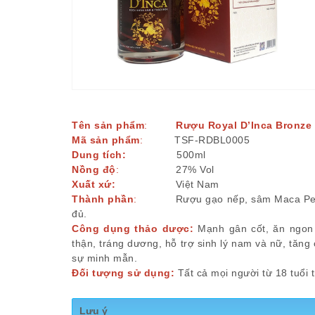
Tên sản phẩm
:
Rượu Royal D’Inca Bronze 
Mã sản phẩm
:
TSF-RDBL0005
Dung tích:
500ml
Nồng độ
:
27% Vol
Xuất xứ:
Việt Nam
Thành phần
:
Rượu gạo nếp, sâm Maca Peru, 
đủ.
Công dụng thảo dược:
Mạnh gân cốt, ăn ngon 
thận, tráng dương, hỗ trợ sinh lý nam và nữ, tăng 
sự minh mẫn.
Đối tượng sử dụng:
Tất cả mọi người từ 18 tuổi 
Lưu ý