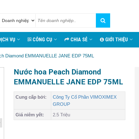
ỊCH VỤ
CÔNG CỤ
CHIA SẺ
GIỚI THIỆU
ach Diamond EMMANUELLE JANE EDP 75ML
Nước hoa Peach Diamond
EMMANUELLE JANE EDP 75ML
Cung cấp bởi:
Công Ty Cổ Phần VIMOXIMEX
GROUP
Giá niêm yết:
2.5 Triệu