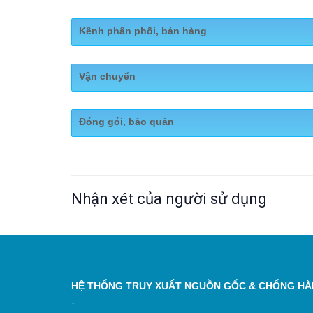
Kênh phân phối, bán hàng
Website:
https://www.vimoximex.com/
Vận chuyển
Nhập khẩu trực tiếp từ Pháp - Công Ty Cổ Phần VIM
Đóng gói, bảo quản
hoa nhập khẩu EMMANUELLE JANE PARIS (Made in Fran
Nhập khẩu trực tiếp từ Pháp - Công Ty Cổ Phần VIM
hoa nhập khẩu EMMANUELLE JANE PARIS (Made in Fran
Nhận xét của người sử dụng
HỆ THỐNG TRUY XUẤT NGUỒN GỐC & CHỐNG HÀN
-