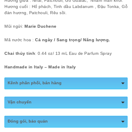
Hương giữa : Nhài, Patchouli, Gỗ Guaiac, Nham mân khôi.
Hương cuối : Hổ phách, Tinh dầu Labdanum , Đậu Tonka, Gỗ
đàn hương, Patchouli, Rêu sồi.
Mũi ngửi:
Marie Duchene
Mã nước hoa :
Cả ngày / Sang trọng/ Năng lượng.
Chai thủy tinh
: 0.44 oz/ 13 mL Eau de Parfum Spray
Handmade in Italy – Made in Italy
Kênh phân phối, bán hàng
Website:
https://www.vimoximex.com/
Vận chuyển
Fanpage:
https://www.facebook.com/VimoximexOfficial/
Nhập khẩu trực tiếp từ Italy - Công Ty Cổ Phần
Đóng gói, bảo quản
VIMOXIMEX GROUP, VIXI Group JSC: Nhà phân phối độc
quyền nước hoa nhập khẩu NOBILE 1942 (Handmade in Italy)