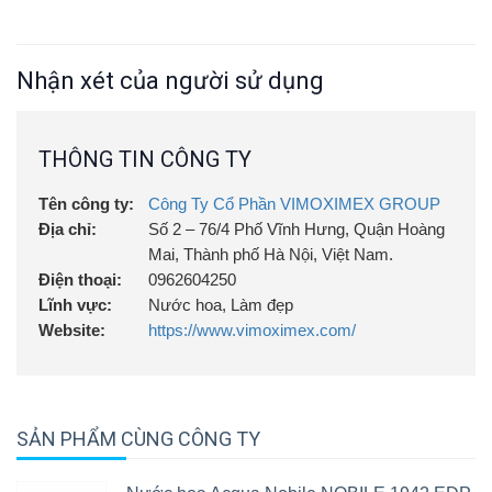
tại Việt Nam
Nhập khẩu trực tiếp từ Italy - Công Ty Cổ Phần
VIMOXIMEX GROUP, VIXI Group JSC: Nhà phân phối độc
quyền nước hoa nhập khẩu NOBILE 1942 (Handmade in Italy)
Nhận xét của người sử dụng
tại Việt Nam
THÔNG TIN CÔNG TY
Tên công ty:
Công Ty Cổ Phần VIMOXIMEX GROUP
Địa chỉ:
Số 2 – 76/4 Phố Vĩnh Hưng, Quận Hoàng
Mai, Thành phố Hà Nội, Việt Nam.
Điện thoại:
0962604250
Lĩnh vực:
Nước hoa, Làm đẹp
Website:
https://www.vimoximex.com/
SẢN PHẨM CÙNG CÔNG TY