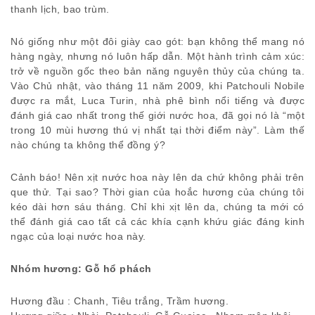
thanh lịch, bao trùm.
Nó giống như một đôi giày cao gót: bạn không thể mang nó
hàng ngày, nhưng nó luôn hấp dẫn. Một hành trình cảm xúc:
trở về nguồn gốc theo bản năng nguyên thủy của chúng ta.
Vào Chủ nhật, vào tháng 11 năm 2009, khi Patchouli Nobile
được ra mắt, Luca Turin, nhà phê bình nổi tiếng và được
đánh giá cao nhất trong thế giới nước hoa, đã gọi nó là “một
trong 10 mùi hương thú vị nhất tại thời điểm này”. Làm thế
nào chúng ta không thể đồng ý?
Cảnh báo! Nên xịt nước hoa này lên da chứ không phải trên
que thử. Tại sao? Thời gian của hoắc hương của chúng tôi
kéo dài hơn sáu tháng. Chỉ khi xịt lên da, chúng ta mới có
thể đánh giá cao tất cả các khía cạnh khứu giác đáng kinh
ngạc của loại nước hoa này.
Nhóm hương: Gỗ hổ phách
Hương đầu : Chanh, Tiêu trắng, Trầm hương.