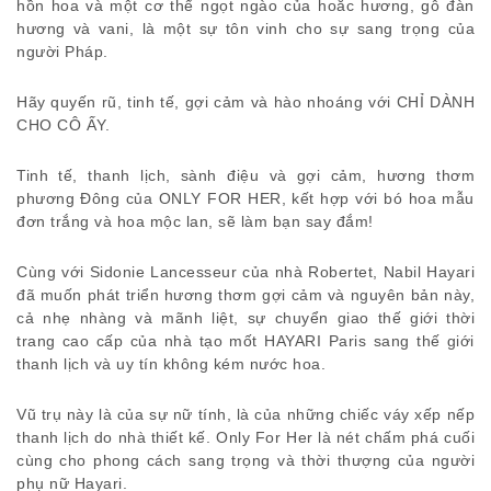
hồn hoa và một cơ thể ngọt ngào của hoắc hương, gỗ đàn
hương và vani, là một sự tôn vinh cho sự sang trọng của
người Pháp.
Hãy quyến rũ, tinh tế, gợi cảm và hào nhoáng với CHỈ DÀNH
CHO CÔ ẤY.
Tinh tế, thanh lịch, sành điệu và gợi cảm, hương thơm
phương Đông của ONLY FOR HER, kết hợp với bó hoa mẫu
đơn trắng và hoa mộc lan, sẽ làm bạn say đắm!
Cùng với Sidonie Lancesseur của nhà Robertet, Nabil Hayari
đã muốn phát triển hương thơm gợi cảm và nguyên bản này,
cả nhẹ nhàng và mãnh liệt, sự chuyển giao thế giới thời
trang cao cấp của nhà tạo mốt HAYARI Paris sang thế giới
thanh lịch và uy tín không kém nước hoa.
Vũ trụ này là của sự nữ tính, là của những chiếc váy xếp nếp
thanh lịch do nhà thiết kế. Only For Her là nét chấm phá cuối
cùng cho phong cách sang trọng và thời thượng của người
phụ nữ Hayari.