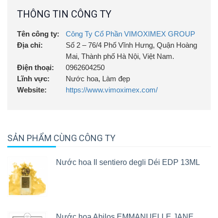
THÔNG TIN CÔNG TY
Tên công ty:
Công Ty Cổ Phần VIMOXIMEX GROUP
Địa chỉ:
Số 2 – 76/4 Phố Vĩnh Hưng, Quận Hoàng
Mai, Thành phố Hà Nội, Việt Nam.
Điện thoại:
0962604250
Lĩnh vực:
Nước hoa, Làm đẹp
Website:
https://www.vimoximex.com/
SẢN PHẨM CÙNG CÔNG TY
Nước hoa Il sentiero degli Déi EDP 13ML
Nước hoa Abilos EMMANUELLE JANE