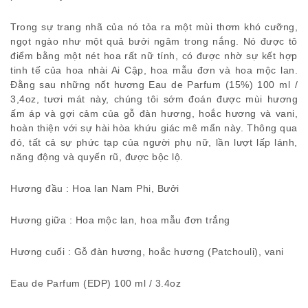
Trong sự trang nhã của nó tỏa ra một mùi thơm khó cưỡng,
ngọt ngào như một quả bưởi ngâm trong nắng. Nó được tô
điểm bằng một nét hoa rất nữ tính, có được nhờ sự kết hợp
tinh tế của hoa nhài Ai Cập, hoa mẫu đơn và hoa mộc lan.
Đằng sau những nốt hương Eau de Parfum (15%) 100 ml /
3,4oz, tươi mát này, chúng tôi sớm đoán được mùi hương
ấm áp và gợi cảm của gỗ đàn hương, hoắc hương và vani,
hoàn thiện với sự hài hòa khứu giác mê mẩn này. Thông qua
đó, tất cả sự phức tạp của người phụ nữ, lần lượt lấp lánh,
năng động và quyến rũ, được bộc lộ.
Hương đầu : Hoa lan Nam Phi, Bưởi
Hương giữa : Hoa mộc lan, hoa mẫu đơn trắng
Hương cuối : Gỗ đàn hương, hoắc hương (Patchouli), vani
Eau de Parfum (EDP) 100 ml / 3.4oz