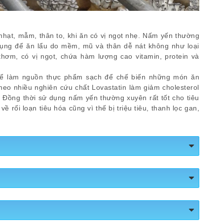
ạt, mẫm, thân to, khi ăn có vị ngọt nhẹ. Nấm yến thường
ụng để ăn lẩu do mềm, mũ và thân dễ nát không như loại
ơm, có vị ngọt, chứa hàm lượng cao vitamin, protein và
để làm nguồn thực phẩm sạch để chế biến những món ăn
heo nhiều nghiên cứu chất Lovastatin làm giảm cholesterol
. Đồng thời sử dụng nấm yến thường xuyên rất tốt cho tiêu
rối loạn tiêu hóa cũng vì thế bị triệu tiêu, thanh lọc gan,
ongngonlanh
 dưới 2km và 20.000đ/1đơn trên 2km trong nội thành Hà Nội.
hí giao hàng đến các bến xe, khách hàng thanh toán cước