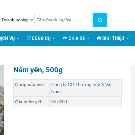
ỊCH VỤ
CÔNG CỤ
CHIA SẺ
GIỚI THIỆU
Nấm yến, 500g
Cung cấp bởi:
Công ty CP Thương mại S Việt
Nam
Giá niêm yết:
55,000đ