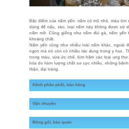
Đặc điểm của nấm yến: nấm có mũ nhỏ, màu tím nh
dùng để nấu, xào, loại nấm này không được sử d
nấm mỡ. Cũng giống như nấm đùi gà, nấm yến th
khoáng chất.
Nấm yến cũng như nhiều loài nấm khác, ngoài 
ngon mà nó còn có nhiều tác dụng trong y học. T
trong máu, vừa ức chế, kìm hãm các loại ung thư
hóa do hàm lượng chất sơ cực nhiều, những bệnh về 
thận, đại tràng.
Kênh phân phối, bán hàng
Fanpage:
https://www.facebook.com/namdinhdu
Vận chuyển
Giao hàng miễn phí trong nội thành Hà Nội
Đóng gói, bảo quản
Khách hàng ở các tỉnh lân cận, Nấm S hỗ trợ p