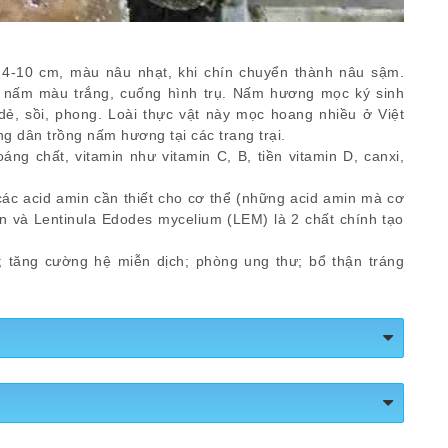
4-10 cm, màu nâu nhạt, khi chín chuyển thành nâu sậm.
 nấm màu trắng, cuống hình trụ. Nấm hương mọc ký sinh
dẻ, sồi, phong. Loài thực vật này mọc hoang nhiều ở Việt
 dân trồng nấm hương tại các trang trại.
g chất, vitamin như vitamin C, B, tiền vitamin D, canxi,
c acid amin cần thiết cho cơ thể (những acid amin mà cơ
an và Lentinula Edodes mycelium (LEM) là 2 chất chính tạo
; tăng cường hệ miễn dịch; phòng ung thư; bổ thận tráng
ongngonlanh