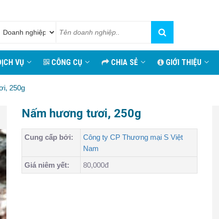
ỊCH VỤ
CÔNG CỤ
CHIA SẺ
GIỚI THIỆU
i, 250g
Nấm hương tươi, 250g
Cung cấp bởi:
Công ty CP Thương mại S Việt
Nam
Giá niêm yết:
80,000đ