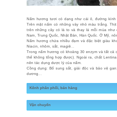
Nấm hương tươi có dạng như cái ô, đường kính 
Trên mặt nấm có những vảy nhỏ màu trắng. Thịt
trên những cây có lá to và thay lá mỗi mùa như 
Nam, Trung Quốc, Nhật Bản, Hàn Quốc. Ở Mỹ, nông
Nấm hương chứa nhiều đạm và đặc biệt giàu khoán
Niacin, nhôm, sắt, magiê...
Trong nấm hương có khoảng 30 enzym và tất cả cá
thể không tổng hợp được). Ngoài ra, chất Lentin
nên tác dụng dược lý của nấm.
Cồng dụng: Bổ sung sắt, giải độc và bảo vệ gan
dương...
Kênh phân phối, bán hàng
Fanpage:
https://www.facebook.com/namdinhdu
Vận chuyển