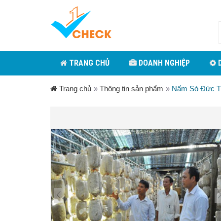
TRANG CHỦ
DOANH NGHIỆP
D
Trang chủ
»
Thông tin sản phẩm
»
Nấm Sò Đức T